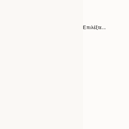
Επιλέξτε...
Frame
21x30 cm
options