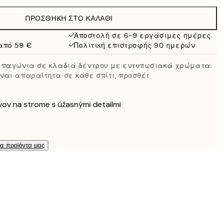
19,95 €
ΠΡΟΣΘΉΚΗ ΣΤΟ ΚΑΛΆΘΙ
16,23 €
32,45 €
Αποστολή σε 6-9 εργάσιμες ημέρες
από 59 €
Πολιτική επιστροφής 90 ημερών
ύο παγώνια σε κλαδιά δέντρου με εντυπωσιακά χρώματα.
ίναι απαραίτητα σε κάθε σπίτι, προσθέτ
vov na strome s úžasnými detailmi
τα προϊόντα μας