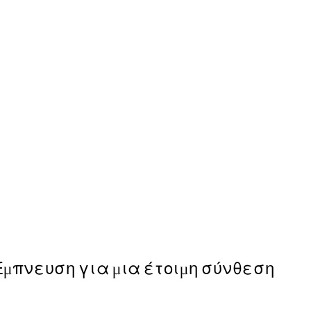
50%*
Megata Morikaga - Plum Br
Από 6,50 €
13 €
Έμπνευση για μια έτοιμη σύνθεση