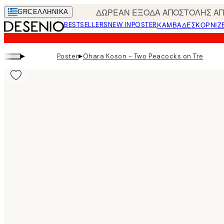
Skip
ΔΩΡΕΑΝ ΕΞΟΔΑ ΑΠΟΣΤΟΛΗΣ ΑΠΟ
GRC
ΕΛΛΗΝΙΚΆ
to
BESTSELLERS
NEW IN
POSTER
ΚΑΜΒΆΔΕΣ
ΚΟΡΝΊΖ
main
content.
▸
▸
Poster
Ohara Koson - Two Peacocks on Tree Bra