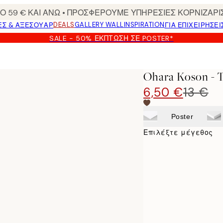
 59 € ΚΑΙ ΑΝΩ • ΠΡΟΣΦΕΡΟΥΜΕ ΥΠΗΡΕΣΙΕΣ ΚΟΡΝΙΖΑΡΙ
DEALS
GALLERY WALL
INSPIRATION
ΕΣ & ΑΞΕΣΟΥΆΡ
ΓΙΑ ΕΠΙΧΕΙΡΗΣΕΙ
SALE - 50% ΈΚΠΤΩΣΗ ΣΕ POSTER*
nch Poster
Ohara Koson - 
6,50 €
13 €
Poster
Επιλέξτε μέγεθος