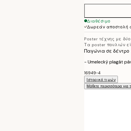
30x40 cm
50x70 cm
Διαθέσιμο
Δωρεάν αποστολή 
Poster τέχνης με δ
Τα poster πουλιών ε
Παγώνια σε δέντρο
- Umelecký plagát pá
16949-4
Ιστορικό τιμών
Μάθετε περισσότερα για 