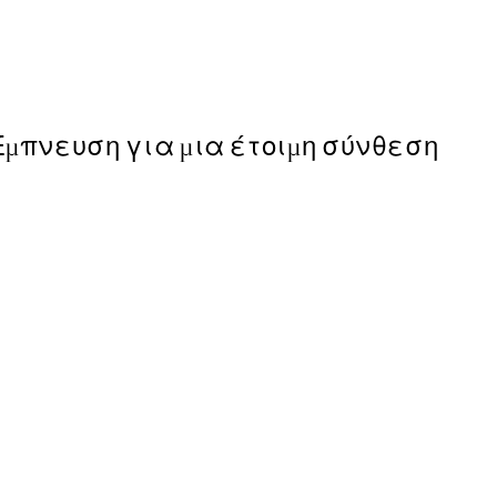
Painted Arches No1 Poster
Από 6,50 €
13 €
Έμπνευση για μια έτοιμη σύνθεση