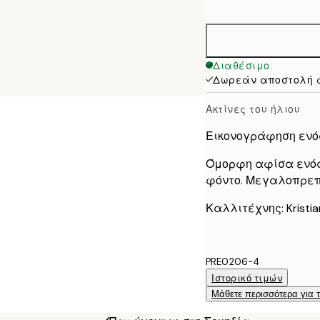
options
30x40 cm
50x70 cm
Διαθέσιμο
Δωρεάν αποστολή 
100x150 cm
Ακτίνες του ήλιου
Εικονογράφηση ενό
Όμορφη αφίσα ενός 
φόντο. Μεγαλοπρεπ
Καλλιτέχνης: Kristia
PRE0206-4
Ιστορικό τιμών
Μάθετε περισσότερα για 