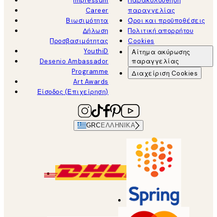
Impressum
Παρακολούθηση
Career
παραγγελίας
Βιωσιμότητα
Όροι και προϋποθέσεις
Δήλωση
Πολιτική απορρήτου
Προσβασιμότητας
Cookies
YouthiD
Αίτημα ακύρωσης
Desenio Ambassador
παραγγελίας
Programme
Διαχείριση Cookies
Art Awards
Είσοδος (Επιχείρηση)
GRC
ΕΛΛΗΝΙΚΆ