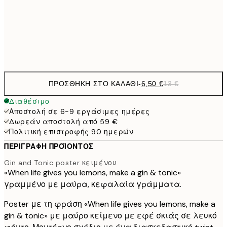
9,
30x40 cm
19,
Frame
options
ΠΡΟΣΘΉΚΗ ΣΤΟ ΚΑΛΆΘΙ
-
6,50 €
13 €
Διαθέσιμο
Αποστολή σε 6-9 εργάσιμες ημέρες
Δωρεάν αποστολή από 59 €
Πολιτική επιστροφής 90 ημερών
ΠΕΡΙΓΡΑΦΉ ΠΡΟΪΌΝΤΟΣ
Gin and Tonic poster κειμένου
«When life gives you lemons, make a gin & tonic»
γραμμένο με μαύρα, κεφαλαία γράμματα.
Poster με τη φράση «When life gives you lemons, make a
gin & tonic» με μαύρο κείμενο με εφέ σκιάς σε λευκό