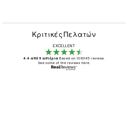
Κριτικές Πελατών
EXCELLENT
4.4 από 5 αστέρια
Based on 108345 reviews.
See some of the reviews here.
Επαληθευμένος αγοραστής
Κριτικές
Πελατών
The quality of the posters was excellent
and the package was delivered on time.
1 Απρ
ΠΑΝΑΓΙΩΤΗΣ Κ