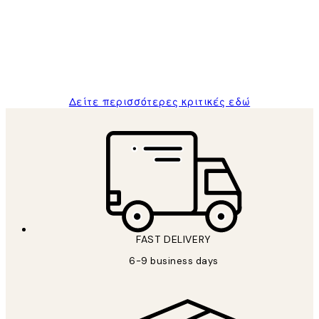
The quality of the posters was excellent
and the package was delivered on time.
1 Απρ
ΠΑΝΑΓΙΩΤΗΣ Κ
Δείτε περισσότερες κριτικές εδώ
FAST DELIVERY
6-9 business days