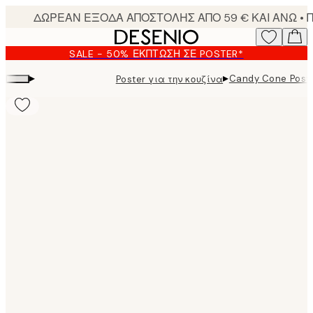
Skip
to
main
SALE - 50% ΈΚΠΤΩΣΗ ΣΕ POSTER*
content.
▸
▸
Candy Cone Post
Poster για την κουζίνα
Product
images