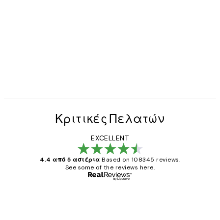
50%*
Candy Cactus Poster
Από 6,50 €
13 €
Κριτικές Πελατών
EXCELLENT
4.4 από 5 αστέρια
Based on 108345 reviews.
See some of the reviews here.
Επαληθευμένος αγοραστής
Κριτικές
Πελατών