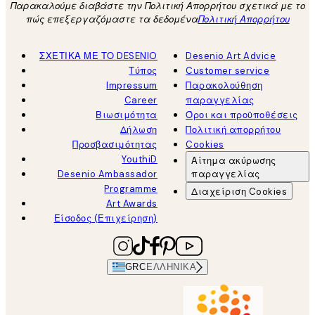
Παρακαλούμε διαβάστε την Πολιτική Απορρήτου σχετικά με το
πώς επεξεργαζόμαστε τα δεδομένα
Πολιτική Απορρήτου
ΣΧΕΤΙΚΑ ΜΕ ΤΟ DESENIO
Desenio Art Advice
Τύπος
Customer service
Impressum
Παρακολούθηση
Career
παραγγελίας
Βιωσιμότητα
Όροι και προϋποθέσεις
Δήλωση
Πολιτική απορρήτου
Προσβασιμότητας
Cookies
YouthiD
Αίτημα ακύρωσης
Desenio Ambassador
παραγγελίας
Programme
Διαχείριση Cookies
Art Awards
Είσοδος (Επιχείρηση)
GRC
ΕΛΛΗΝΙΚΆ