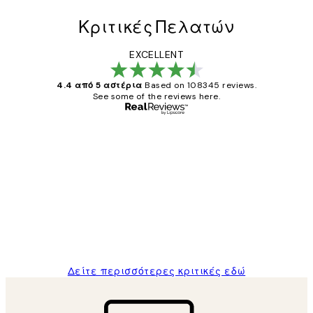
Κριτικές Πελατών
EXCELLENT
4.4 από 5 αστέρια
Based on 108345 reviews.
See some of the reviews here.
Επαληθευμένος αγοραστής
Κριτικές
Πελατών
The quality of the posters was excellent
and the package was delivered on time.
1 Απρ
ΠΑΝΑΓΙΩΤΗΣ Κ
Δείτε περισσότερες κριτικές εδώ