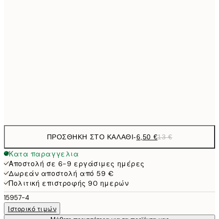
6,
21x30 cm
9,
30x40 cm
19,
16,2
50x70 cm
32,
Frame
options
ΠΡΟΣΘΉΚΗ ΣΤΟ ΚΑΛΆΘΙ
-
6,50 €
13 €
Κατα παραγγελια
Αποστολή σε 6-9 εργάσιμες ημέρες
Δωρεάν αποστολή από 59 €
Πολιτική επιστροφής 90 ημερών
15957-4
Ιστορικό τιμών