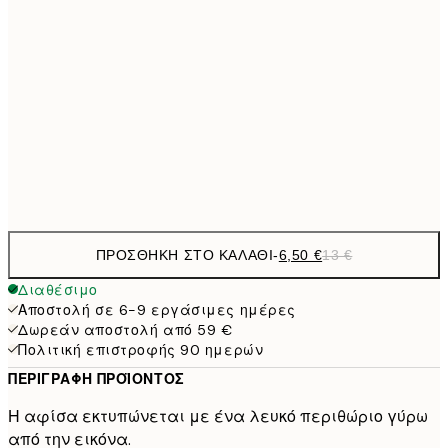
21x30 cm
9,
30x40 cm
19,
16,2
50x70 cm
32,
Frame
options
ΠΡΟΣΘΉΚΗ ΣΤΟ ΚΑΛΆΘΙ
-
6,50 €
13 €
Διαθέσιμο
Αποστολή σε 6-9 εργάσιμες ημέρες
Δωρεάν αποστολή από 59 €
Πολιτική επιστροφής 90 ημερών
ΠΕΡΙΓΡΑΦΉ ΠΡΟΪΌΝΤΟΣ
Η αφίσα εκτυπώνεται με ένα λευκό περιθώριο γύρω
από την εικόνα.