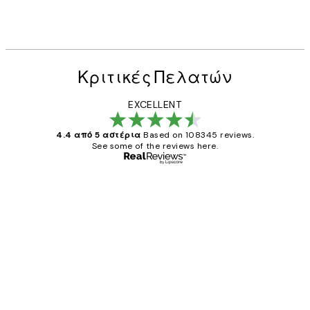
Κριτικές Πελατών
EXCELLENT
4.4 από 5 αστέρια
Based on 108345 reviews.
See some of the reviews here.
Επαληθευμένος αγοραστής
Κριτικές
Πελατών
The quality of the posters was excellent
and the package was delivered on time.
1 Απρ
ΠΑΝΑΓΙΩΤΗΣ Κ