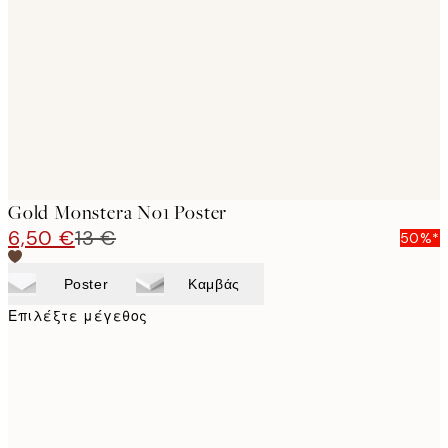
images
Gold Monstera No1 Poster
6,50 €
13 €
50%*
Poster
Καμβάς
Επιλέξτε μέγεθος