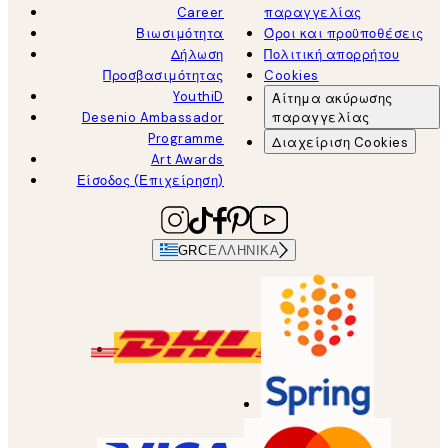
Career
παραγγελίας
Βιωσιμότητα
Όροι και προϋποθέσεις
Δήλωση
Πολιτική απορρήτου
Προσβασιμότητας
Cookies
YouthiD
Αίτημα ακύρωσης
Desenio Ambassador
παραγγελίας
Programme
Διαχείριση Cookies
Art Awards
Είσοδος (Επιχείρηση)
GRC
ΕΛΛΗΝΙΚΆ