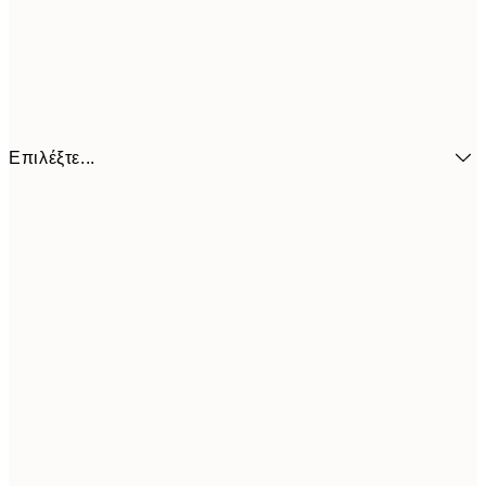
Επιλέξτε...
6,