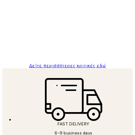
Επαληθευμένος αγοραστής
Κριτικές
Πελατών
The quality of the posters was excellent
and the package was delivered on time.
1 Απρ
ΠΑΝΑΓΙΩΤΗΣ Κ
Δείτε περισσότερες κριτικές εδώ
FAST DELIVERY
6-9 business days