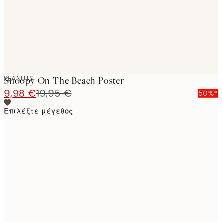
PEANUTS
Snoopy On The Beach Poster
9,98 €
19,95 €
50%*
Επιλέξτε μέγεθος