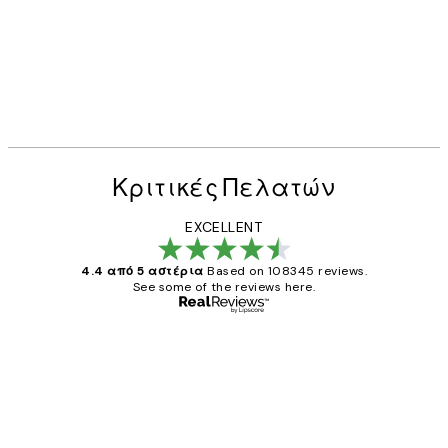
50%*
ABC of Animals Poster
Από 6,50 €
13 €
Κριτικές Πελατών
EXCELLENT
4.4 από 5 αστέρια
Based on 108345 reviews.
See some of the reviews here.
Επαληθευμένος αγοραστής
Κριτικές
Πελατών
The quality of the posters was excellent
and the package was delivered on time.