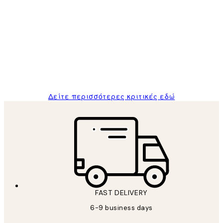
Επαληθευμένος αγοραστής
Κριτικές
Πελατών
The quality of the posters was excellent
and the package was delivered on time.
1 Απρ
ΠΑΝΑΓΙΩΤΗΣ Κ
Δείτε περισσότερες κριτικές εδώ
FAST DELIVERY
6-9 business days