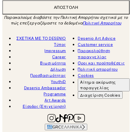
ΑΠΟΣΤΟΛΉ
Παρακαλούμε διαβάστε την Πολιτική Απορρήτου σχετικά με το
πώς επεξεργαζόμαστε τα δεδομένα
Πολιτική Απορρήτου
ΣΧΕΤΙΚΑ ΜΕ ΤΟ DESENIO
Desenio Art Advice
Τύπος
Customer service
Impressum
Παρακολούθηση
Career
παραγγελίας
Βιωσιμότητα
Όροι και προϋποθέσεις
Δήλωση
Πολιτική απορρήτου
Προσβασιμότητας
Cookies
YouthiD
Αίτημα ακύρωσης
Desenio Ambassador
παραγγελίας
Programme
Διαχείριση Cookies
Art Awards
Είσοδος (Επιχείρηση)
GRC
ΕΛΛΗΝΙΚΆ