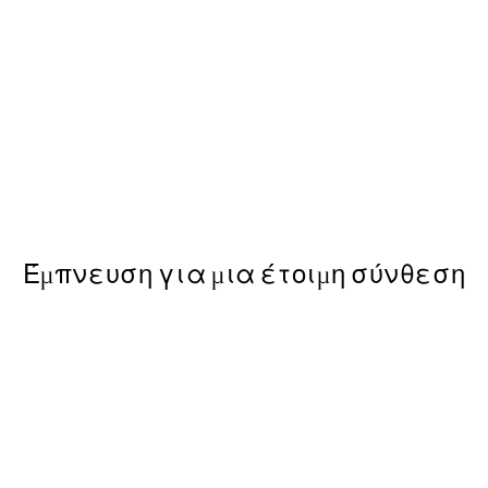
-40%
ε Poster
Mistscape Πακέτο με Poste
Από 39,51 €
65,85 €
Έμπνευση για μια έτοιμη σύνθεση