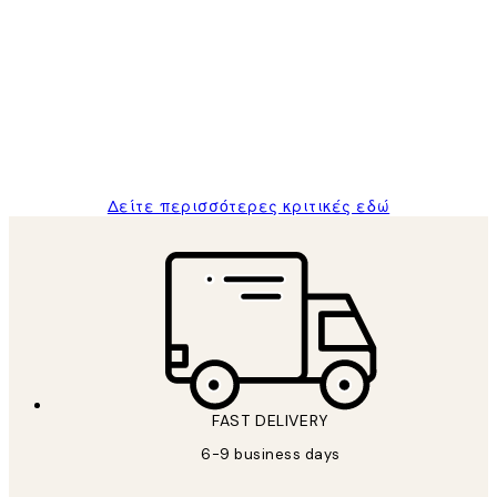
Κριτικές
Πελατών
The quality of the posters was excellent
and the package was delivered on time.
1 Απρ
ΠΑΝΑΓΙΩΤΗΣ Κ
Δείτε περισσότερες κριτικές εδώ
FAST DELIVERY
6-9 business days