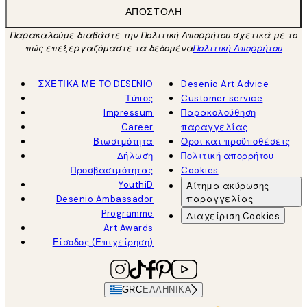
ΑΠΟΣΤΟΛΉ
Παρακαλούμε διαβάστε την Πολιτική Απορρήτου σχετικά με το
πώς επεξεργαζόμαστε τα δεδομένα
Πολιτική Απορρήτου
ΣΧΕΤΙΚΑ ΜΕ ΤΟ DESENIO
Desenio Art Advice
Τύπος
Customer service
Impressum
Παρακολούθηση
Career
παραγγελίας
Βιωσιμότητα
Όροι και προϋποθέσεις
Δήλωση
Πολιτική απορρήτου
Προσβασιμότητας
Cookies
YouthiD
Αίτημα ακύρωσης
Desenio Ambassador
παραγγελίας
Programme
Διαχείριση Cookies
Art Awards
Είσοδος (Επιχείρηση)
GRC
ΕΛΛΗΝΙΚΆ