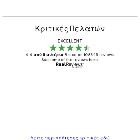
Κριτικές Πελατών
EXCELLENT
4.4 από 5 αστέρια
Based on 108345 reviews.
See some of the reviews here.
Επαληθευμένος αγοραστής
Κριτικές
Πελατών
The quality of the posters was excellent
and the package was delivered on time.
1 Απρ
ΠΑΝΑΓΙΩΤΗΣ Κ
Δείτε περισσότερες κριτικές εδώ