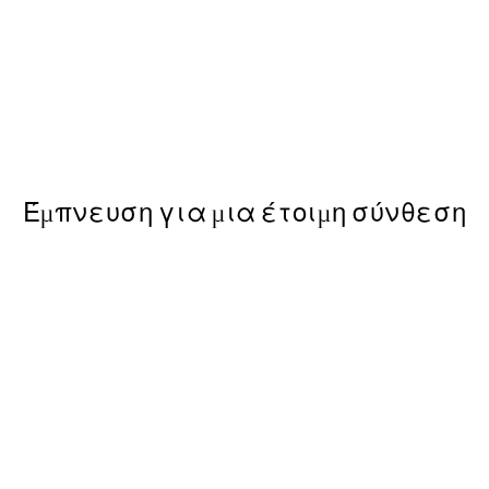
50%*
Van Gogh - River Bank in Spr
Από 6,50 €
13 €
Έμπνευση για μια έτοιμη σύνθεση