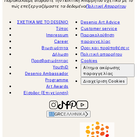
Παρακαλούμε διαβάστε την Πολιτική Απορρήτου σχετικά με το
πώς επεξεργαζόμαστε τα δεδομένα
Πολιτική Απορρήτου
ΣΧΕΤΙΚΑ ΜΕ ΤΟ DESENIO
Desenio Art Advice
Τύπος
Customer service
Impressum
Παρακολούθηση
Career
παραγγελίας
Βιωσιμότητα
Όροι και προϋποθέσεις
Δήλωση
Πολιτική απορρήτου
Προσβασιμότητας
Cookies
YouthiD
Αίτημα ακύρωσης
Desenio Ambassador
παραγγελίας
Programme
Διαχείριση Cookies
Art Awards
Είσοδος (Επιχείρηση)
GRC
ΕΛΛΗΝΙΚΆ