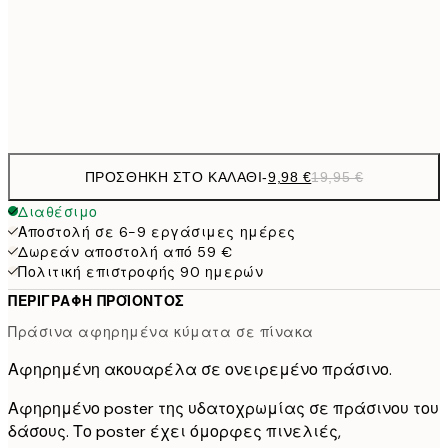
59,5
100x150 cm
1
Frame
options
ΠΡΟΣΘΉΚΗ ΣΤΟ ΚΑΛΆΘΙ
-
9,98 €
19,95 €
Διαθέσιμο
Αποστολή σε 6-9 εργάσιμες ημέρες
Δωρεάν αποστολή από 59 €
Πολιτική επιστροφής 90 ημερών
ΠΕΡΙΓΡΑΦΉ ΠΡΟΪΌΝΤΟΣ
Πράσινα αφηρημένα κύματα σε πίνακα
Αφηρημένη ακουαρέλα σε ονειρεμένο πράσινο.
Αφηρημένο poster της υδατοχρωμίας σε πράσινου του
δάσους. Το poster έχει όμορφες πινελιές,