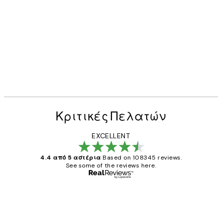
Κριτικές Πελατών
EXCELLENT
4.4 από 5 αστέρια
Based on 108345 reviews.
See some of the reviews here.
Επαληθευμένος αγοραστής
Κριτικές
Πελατών
The quality of the posters was excellent