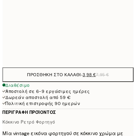
9,
30x40 cm
19,
16,2
50x70 cm
32,
Frame
options
ΠΡΟΣΘΉΚΗ ΣΤΟ ΚΑΛΆΘΙ
-
3,98 €
7,95 €
Διαθέσιμο
Αποστολή σε 6-9 εργάσιμες ημέρες
Δωρεάν αποστολή από 59 €
Πολιτική επιστροφής 90 ημερών
ΠΕΡΙΓΡΑΦΉ ΠΡΟΪΌΝΤΟΣ
Κόκκινο Ρετρό Φορτηγό
Μία vintage εικόνα φορτηγού σε κόκκινο χρώμα με