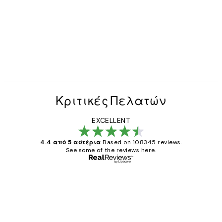
Κριτικές Πελατών
EXCELLENT
4.4 από 5 αστέρια
Based on 108345 reviews.
See some of the reviews here.
Επαληθευμένος αγοραστής
Κριτικές
Πελατών
The quality of the posters was excellent
and the package was delivered on time.