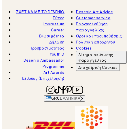
ΣΧΕΤΙΚΑ ΜΕ ΤΟ DESENIO
Desenio Art Advice
Τύπος
Customer service
Impressum
Παρακολούθηση
Career
παραγγελίας
Βιωσιμότητα
Όροι και προϋποθέσεις
Δήλωση
Πολιτική απορρήτου
Προσβασιμότητας
Cookies
YouthiD
Αίτημα ακύρωσης
Desenio Ambassador
παραγγελίας
Programme
Διαχείριση Cookies
Art Awards
Είσοδος (Επιχείρηση)
GRC
ΕΛΛΗΝΙΚΆ