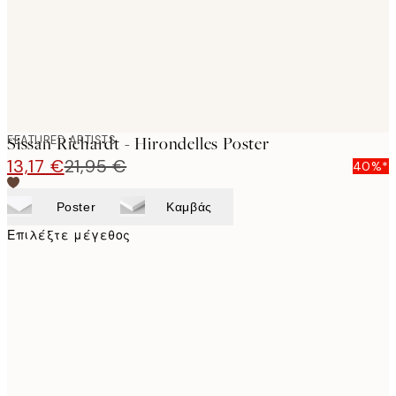
FEATURED ARTISTS
Sissan Richardt - Hirondelles Poster
13,17 €
21,95 €
40%*
Poster
Καμβάς
Επιλέξτε μέγεθος