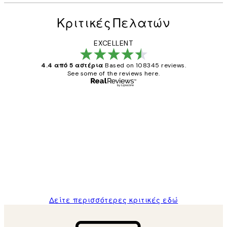
Κριτικές Πελατών
EXCELLENT
4.4 από 5 αστέρια
Based on 108345 reviews.
See some of the reviews here.
Επαληθευμένος αγοραστής
Κριτικές
Πελατών
The quality of the posters was excellent
and the package was delivered on time.
1 Απρ
ΠΑΝΑΓΙΩΤΗΣ Κ
Δείτε περισσότερες κριτικές εδώ