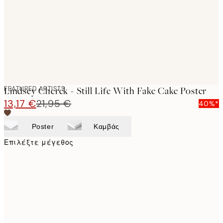
images
FEATURED ARTISTS
Lindsey Cherek - Still Life With Fake Cake Poster
13,17 €
21,95 €
40%*
Poster
Καμβάς
Επιλέξτε μέγεθος