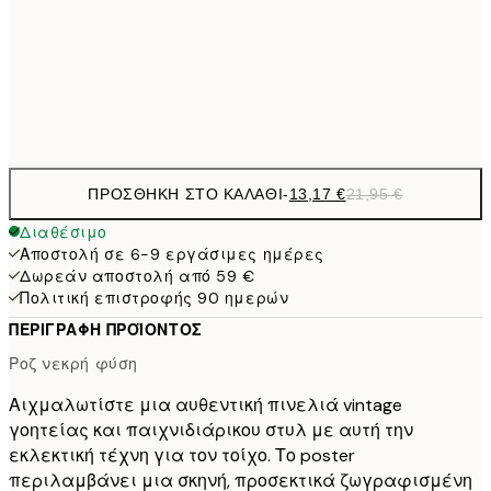
22,8
50x70 cm
Frame
options
ΠΡΟΣΘΉΚΗ ΣΤΟ ΚΑΛΆΘΙ
-
13,17 €
21,95 €
Διαθέσιμο
Αποστολή σε 6-9 εργάσιμες ημέρες
Δωρεάν αποστολή από 59 €
Πολιτική επιστροφής 90 ημερών
ΠΕΡΙΓΡΑΦΉ ΠΡΟΪΌΝΤΟΣ
Ροζ νεκρή φύση
Αιχμαλωτίστε μια αυθεντική πινελιά vintage
γοητείας και παιχνιδιάρικου στυλ με αυτή την
εκλεκτική τέχνη για τον τοίχο. Το poster
περιλαμβάνει μια σκηνή, προσεκτικά ζωγραφισμένη