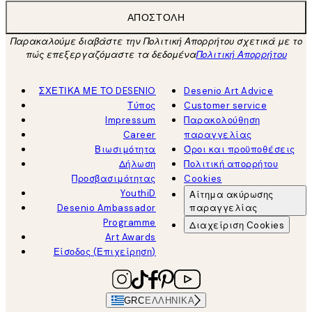
ΑΠΟΣΤΟΛΉ
Παρακαλούμε διαβάστε την Πολιτική Απορρήτου σχετικά με το
πώς επεξεργαζόμαστε τα δεδομένα
Πολιτική Απορρήτου
ΣΧΕΤΙΚΑ ΜΕ ΤΟ DESENIO
Desenio Art Advice
Τύπος
Customer service
Impressum
Παρακολούθηση
Career
παραγγελίας
Βιωσιμότητα
Όροι και προϋποθέσεις
Δήλωση
Πολιτική απορρήτου
Προσβασιμότητας
Cookies
YouthiD
Αίτημα ακύρωσης
Desenio Ambassador
παραγγελίας
Programme
Διαχείριση Cookies
Art Awards
Είσοδος (Επιχείρηση)
GRC
ΕΛΛΗΝΙΚΆ