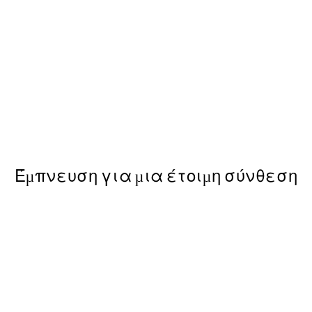
50%*
That Bitch Poster
Από 3,98 €
7,95 €
Έμπνευση για μια έτοιμη σύνθεση