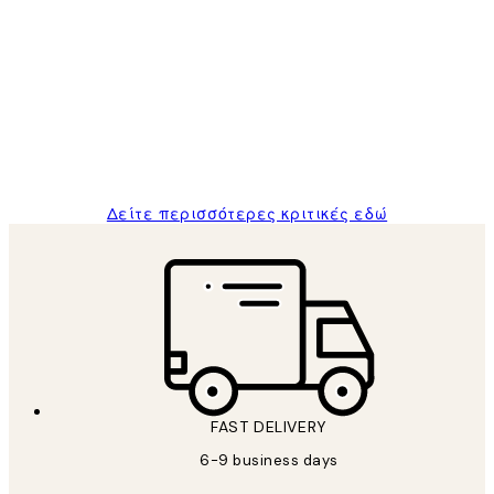
Επαληθευμένος αγοραστής
Κριτικές
Πελατών
The quality of the posters was excellent
and the package was delivered on time.
1 Απρ
ΠΑΝΑΓΙΩΤΗΣ Κ
Δείτε περισσότερες κριτικές εδώ
FAST DELIVERY
6-9 business days