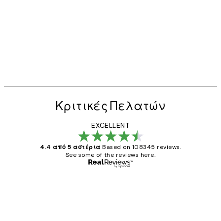
Κριτικές Πελατών
EXCELLENT
4.4 από 5 αστέρια
Based on 108345 reviews.
See some of the reviews here.
Επαληθευμένος αγοραστής
Κριτικές
Πελατών
The quality of the posters was excellent
and the package was delivered on time.