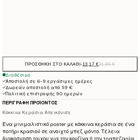
50x70 cm
71,4
100x150 cm
1
Frame
options
ΠΡΟΣΘΉΚΗ ΣΤΟ ΚΑΛΆΘΙ
-
13,17 €
21,95 €
Διαθέσιμο
Αποστολή σε 6-9 εργάσιμες ημέρες
Δωρεάν αποστολή από 59 €
Πολιτική επιστροφής 90 ημερών
ΠΕΡΙΓΡΑΦΉ ΠΡΟΪΌΝΤΟΣ
Κόκκινα Κεράσια Απεικόνιση
Ένα μινιμαλιστικό poster με κόκκινα κεράσια σε ένα
ποτήρι κρασιού σε ανοιχτό μπεζ φόντο. Τέλεια
διακοσμηση τοιχου για την κουζίνα ή την τραπεζαρία