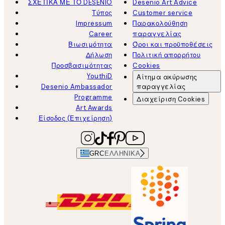
ΣΧΕΤΙΚΑ ΜΕ ΤΟ DESENIO
Desenio Art Advice
Τύπος
Customer service
Impressum
Παρακολούθηση
Career
παραγγελίας
Βιωσιμότητα
Όροι και προϋποθέσεις
Δήλωση
Πολιτική απορρήτου
Προσβασιμότητας
Cookies
YouthiD
Αίτημα ακύρωσης
Desenio Ambassador
παραγγελίας
Programme
Διαχείριση Cookies
Art Awards
Είσοδος (Επιχείρηση)
GRC
ΕΛΛΗΝΙΚΆ