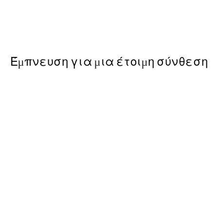
Club Soleil Graphic Poster
Από 3,98 €
7,95 €
Έμπνευση για μια έτοιμη σύνθεση