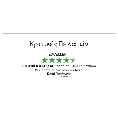
Κριτικές Πελατών
EXCELLENT
4.4 από 5 αστέρια
Based on 108345 reviews.
See some of the reviews here.
Επαληθευμένος αγοραστής
Κριτικές
Πελατών
The quality of the posters was excellent
and the package was delivered on time.
1 Απρ