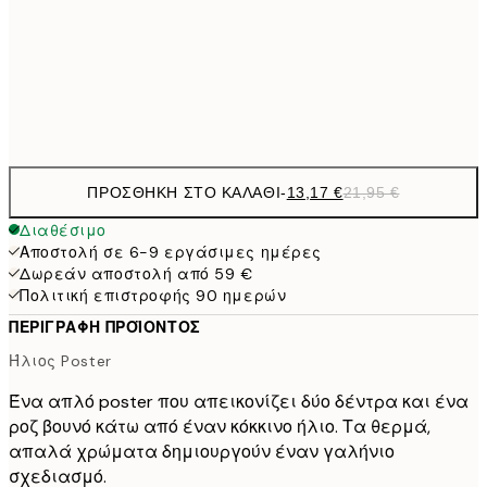
22,8
50x70 cm
Frame
options
ΠΡΟΣΘΉΚΗ ΣΤΟ ΚΑΛΆΘΙ
-
13,17 €
21,95 €
Διαθέσιμο
Αποστολή σε 6-9 εργάσιμες ημέρες
Δωρεάν αποστολή από 59 €
Πολιτική επιστροφής 90 ημερών
ΠΕΡΙΓΡΑΦΉ ΠΡΟΪΌΝΤΟΣ
Ήλιος Poster
Ένα απλό poster που απεικονίζει δύο δέντρα και ένα
ροζ βουνό κάτω από έναν κόκκινο ήλιο. Τα θερμά,
απαλά χρώματα δημιουργούν έναν γαλήνιο
σχεδιασμό.