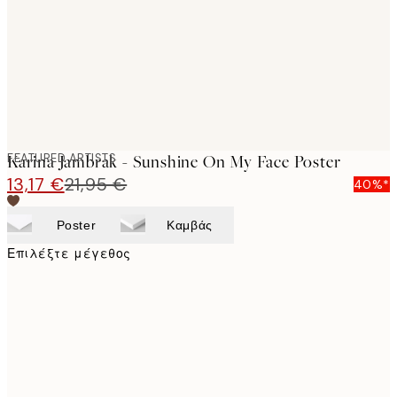
images
FEATURED ARTISTS
Karina Jambrak - Sunshine On My Face Poster
13,17 €
21,95 €
40%*
Poster
Καμβάς
Επιλέξτε μέγεθος