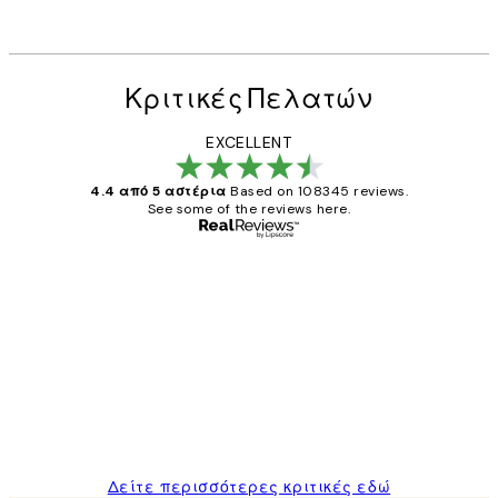
Κριτικές Πελατών
EXCELLENT
4.4 από 5 αστέρια
Based on 108345 reviews.
See some of the reviews here.
Επαληθευμένος αγοραστής
Κριτικές
Πελατών
The quality of the posters was excellent
and the package was delivered on time.
1 Απρ
ΠΑΝΑΓΙΩΤΗΣ Κ
Δείτε περισσότερες κριτικές εδώ