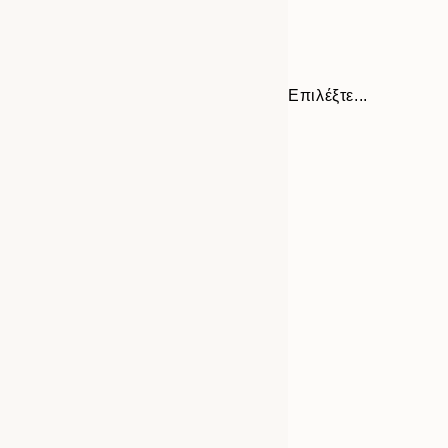
Επιλέξτε...
Frame
21x30 cm
options