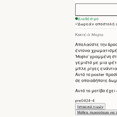
30x40 cm
50x70 cm
Διαθέσιμο
Δωρεάν αποστολή 
Κοκτέιλ Mojito
Απολαύστε την δροσι
έντονα χρωματισμέν
'Mojito' γραμμένη σ
γεμιστό με μια φέτ
μπλε ρίγες ενάντια
Αυτό το poster προ
σε οποιοδήποτε δωμ
Αυτό το μοτίβο έχει
pre0424-4
Ιστορικό τιμών
Μάθετε περισσότερα για 