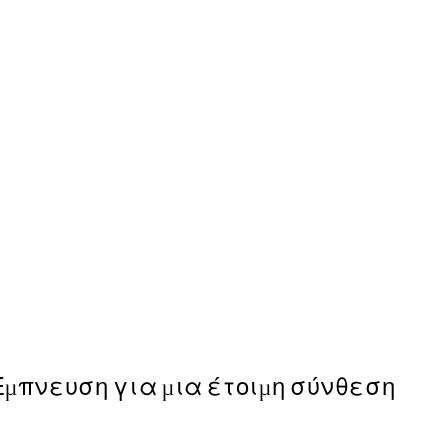
50%*
Cat on Toilet Poster
Από 6,50 €
13 €
Έμπνευση για μια έτοιμη σύνθεση