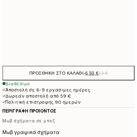
9,
30x40 cm
19,
16,2
50x70 cm
32,
Frame
options
ΠΡΟΣΘΉΚΗ ΣΤΟ ΚΑΛΆΘΙ
-
6,50 €
13 €
Διαθέσιμο
Αποστολή σε 6-9 εργάσιμες ημέρες
Δωρεάν αποστολή από 59 €
Πολιτική επιστροφής 90 ημερών
ΠΕΡΙΓΡΑΦΉ ΠΡΟΪΌΝΤΟΣ
Μωβ σχήματα σε μπεζ
Μωβ γραφικά σχήματα