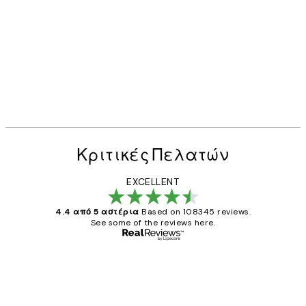
Κριτικές Πελατών
EXCELLENT
4.4 από 5 αστέρια
Based on 108345 reviews.
See some of the reviews here.
Επαληθευμένος αγοραστής
Κριτικές
Πελατών
The quality of the posters was excellent