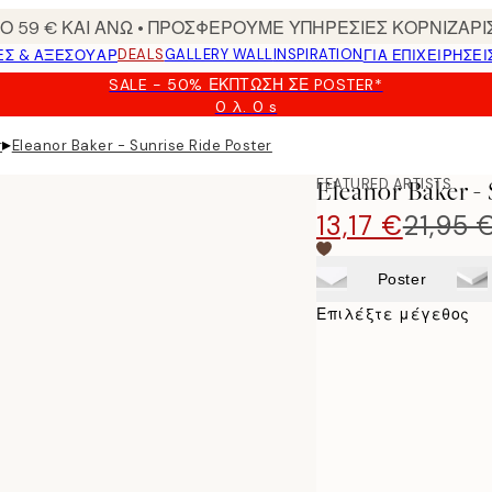
 59 € ΚΑΙ ΑΝΩ • ΠΡΟΣΦΕΡΟΥΜΕ ΥΠΗΡΕΣΙΕΣ ΚΟΡΝΙΖΑΡΙ
DEALS
GALLERY WALL
INSPIRATION
ΕΣ & ΑΞΕΣΟΥΆΡ
ΓΙΑ ΕΠΙΧΕΙΡΗΣΕΙ
SALE - 50% ΈΚΠΤΩΣΗ ΣΕ POSTER*
0 λ.
0 s
Ισχύει
μέχρι:
▸
r
Eleanor Baker - Sunrise Ride Poster
2026-
08-
FEATURED ARTISTS
Eleanor Baker - 
09
13,17 €
21,95 
Poster
Επιλέξτε μέγεθος