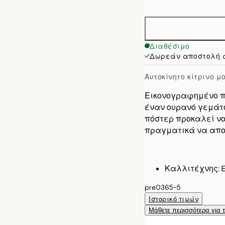
options
50x70 cm
Διαθέσιμο
Δωρεάν αποστολή 
Αυτοκίνητο κίτρινο 
Εικονογραφημένο π
έναν ουρανό γεμάτο
πόστερ προκαλεί νο
πραγματικά να αποτ
Καλλιτέχνης: E
pre0365-5
Ιστορικό τιμών
Μάθετε περισσότερα για 