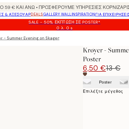
 59 € ΚΑΙ ΑΝΩ • ΠΡΟΣΦΕΡΟΥΜΕ ΥΠΗΡΕΣΙΕΣ ΚΟΡΝΙΖΑΡΙ
DEALS
GALLERY WALL
INSPIRATION
ΕΣ & ΑΞΕΣΟΥΆΡ
ΓΙΑ ΕΠΙΧΕΙΡΗΣΕΙ
SALE - 50% ΈΚΠΤΩΣΗ ΣΕ POSTER*
0 λ.
0 s
Ισχύει
μέχρι:
er - Summer Evening on Skagen's Southern Beach Poster
2026-
08-
Krøyer - Summe
09
Poster
6,50 €
13 €
Poster
Επιλέξτε μέγεθος