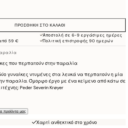
13 €
9,98 €
19,95 €
ΠΡΟΣΘΉΚΗ ΣΤΟ ΚΑΛΆΘΙ
16,23 €
32,45 €
Αποστολή σε 6-9 εργάσιμες ημέρες
από 59 €
Πολιτική επιστροφής 90 ημερών
παραλία
ίκες που περπατούν στην παραλία
ύο γυναίκες ντυμένες στα λευκά να περπατούν η μία
ην παραλία. Όμορφο έργο με ένα κείμενο από κάτω σε
έχνης: Peder Severin Krøyer
τα προϊόντα μας
Χαρτί ανθεκτικό στο χρόνο