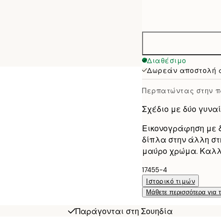
Frame
21x30 cm
options
30x40 cm
50x70 cm
Διαθέσιμο
Δωρεάν αποστολή 
Περπατώντας στην 
Σχέδιο με δύο γυνα
Εικονογράφηση με δ
δίπλα στην άλλη στ
μαύρο χρώμα. Καλλιτ
17455-4
Ιστορικό τιμών
Μάθετε περισσότερα για 
Παράγονται στη Σουηδία