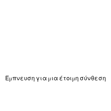
50%*
 Poster
Από 9,98 €
19,95 €
Έμπνευση για μια έτοιμη σύνθεση