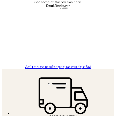
See some of the reviews here.
Επαληθευμένος αγοραστής
Κριτικές
Πελατών
The quality of the posters was excellent
and the package was delivered on time.
1 Απρ
ΠΑΝΑΓΙΩΤΗΣ Κ
Δείτε περισσότερες κριτικές εδώ