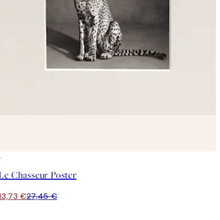
50%*
Le Chasseur Poster
13,73 €
27,45 €