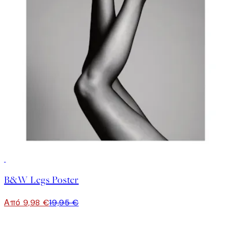
50%*
B&W Legs Poster
Από 9,98 €
19,95 €