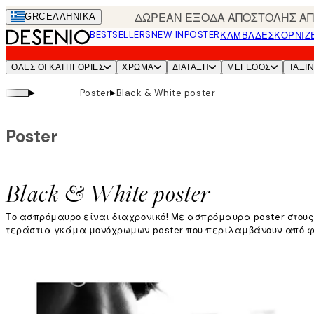
Skip
ΔΩΡΕΑΝ ΕΞΟΔΑ ΑΠΟΣΤΟΛΗΣ ΑΠΟ
GRC
ΕΛΛΗΝΙΚΆ
to
BESTSELLERS
NEW IN
POSTER
ΚΑΜΒΆΔΕΣ
ΚΟΡΝΊΖ
main
content.
ΌΛΕΣ ΟΙ ΚΑΤΗΓΟΡΊΕΣ
ΧΡΩΜΑ
ΔΙΑΤΑΞΗ
ΜΕΓΕΘΟΣ
ΤΑΞΙ
▸
▸
Poster
Black & White poster
Poster
Black & White poster
Το ασπρόμαυρο είναι διαχρονικό! Με ασπρόμαυρα poster στους
τεράστια γκάμα μονόχρωμων poster που περιλαμβάνουν από φωτ
Διαβάστε περισσότερα