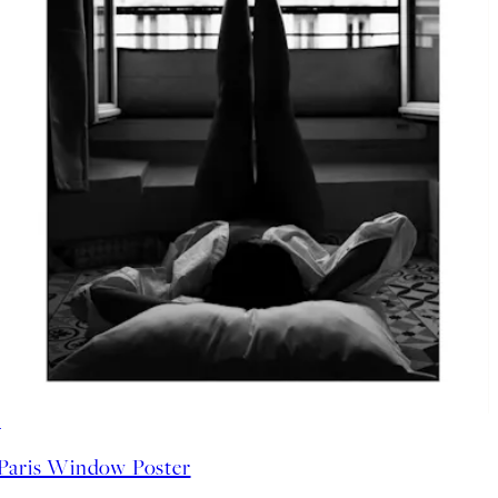
50%*
Paris Window Poster