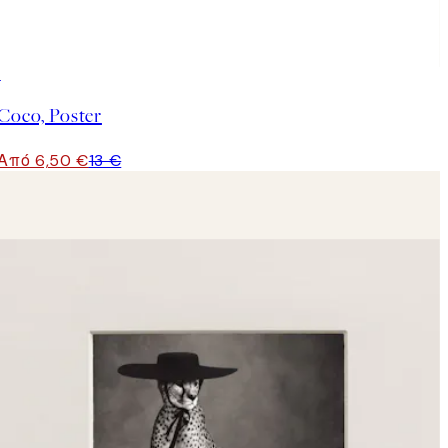
50%*
Coco, Poster
Από 6,50 €
13 €