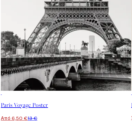
50%*
Paris Voyage Poster
Από 6,50 €
13 €