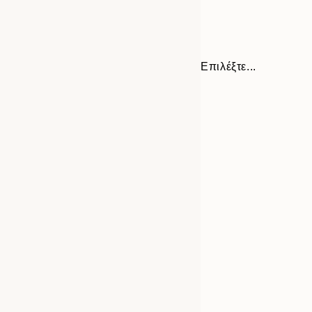
Επιλέξτε...
Frame
21x30 cm
options