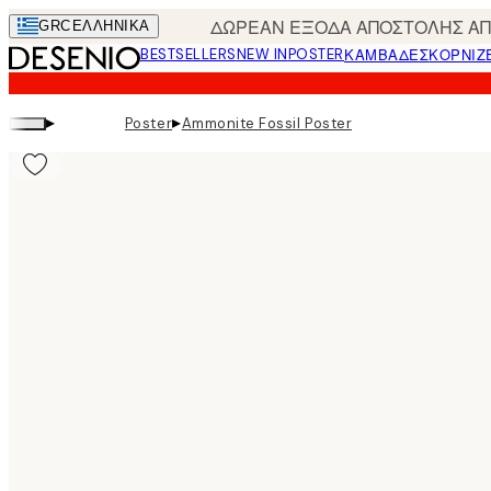
Skip
ΔΩΡΕΑΝ ΕΞΟΔΑ ΑΠΟΣΤΟΛΗΣ ΑΠΟ
GRC
ΕΛΛΗΝΙΚΆ
to
BESTSELLERS
NEW IN
POSTER
ΚΑΜΒΆΔΕΣ
ΚΟΡΝΊΖ
main
content.
▸
▸
Poster
Ammonite Fossil Poster