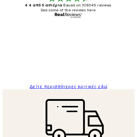
4.4 από 5 αστέρια
Based on 108345 reviews.
See some of the reviews here.
Επαληθευμένος αγοραστής
Κριτικές
Πελατών
The quality of the posters was excellent
and the package was delivered on time.
1 Απρ
ΠΑΝΑΓΙΩΤΗΣ Κ
Δείτε περισσότερες κριτικές εδώ