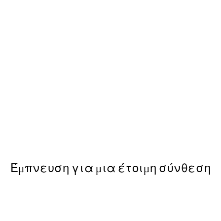
-40%
 με Poster
Earth Toned Πακέτο με Pos
Από 23,94 €
39,90 €
Έμπνευση για μια έτοιμη σύνθεση