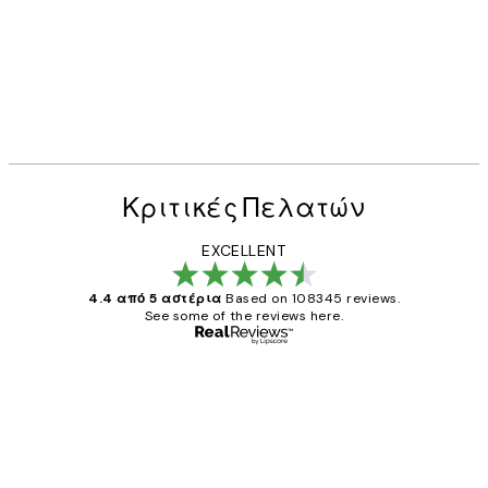
Κριτικές Πελατών
EXCELLENT
4.4 από 5 αστέρια
Based on 108345 reviews.
See some of the reviews here.
Επαληθευμένος αγοραστής
Κριτικές
Πελατών
The quality of the posters was excellent
and the package was delivered on time.