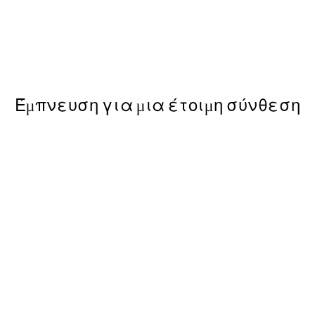
50%*
n No3 Poster
Sexy as Hell Again Poster
Από 3,98 €
7,95 €
Έμπνευση για μια έτοιμη σύνθεση