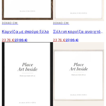
15%*
30X40 CM
15%*
30X40 CM
Κορνίζα με σκούρο ξύλο
Ξύλινη κορνίζα ανοιχτόχρωμη
23,76 €
27,95 €
23,76 €
27,95 €