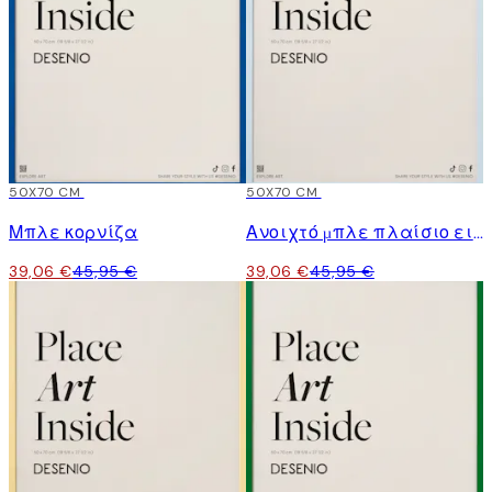
15%*
50X70 CM
15%*
50X70 CM
Μπλε κορνίζα
Ανοιχτό μπλε πλαίσιο εικόνας
39,06 €
45,95 €
39,06 €
45,95 €