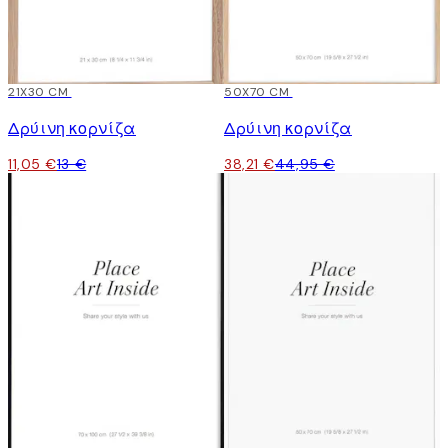
15%*
21X30 CM
15%*
50X70 CM
Δρύινη κορνίζα
Δρύινη κορνίζα
11,05 €
13 €
38,21 €
44,95 €