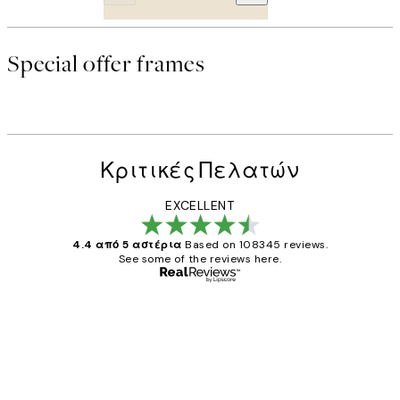
Special offer frames
Κριτικές Πελατών
EXCELLENT
4.4 από 5 αστέρια
Based on 108345 reviews.
See some of the reviews here.
Επαληθευμένος αγοραστής
Κριτικές
Πελατών
The quality of the posters was excellent
and the package was delivered on time.