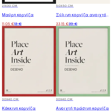
15%*
21X30 CM
15%*
50X50 CM
Μαύρη κορνίζα
Ξύλινη κορνίζα ανοιχτόχρωμη
11,05 €
13 €
33,15 €
39 €
15%*
30X40 CM
15%*
30X40 CM
Κόκκινη κορνίζα
Ανοιχτή πράσινη κορνίζα