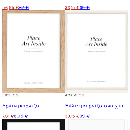
56,95 €
67 €
33,15 €
39 €
15%*
13X18 CM
15%*
40X50 CM
Δρύινη κορνίζα
Ξύλινη κορνίζα ανοιχτόχρωμη
7,61 €
8,95 €
33,15 €
39 €