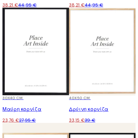
38,21 €
44,95 €
38,21 €
44,95 €
15%*
30X40 CM
15%*
40X50 CM
Μαύρη κορνίζα
Δρύινη κορνίζα
23,76 €
27,95 €
33,15 €
39 €