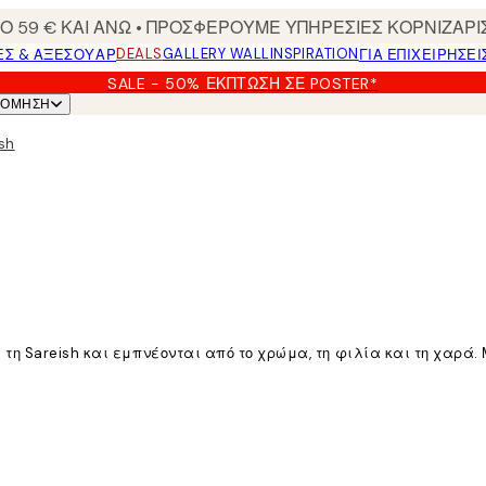
 59 € ΚΑΙ ΑΝΩ • ΠΡΟΣΦΕΡΟΥΜΕ ΥΠΗΡΕΣΙΕΣ ΚΟΡΝΙΖΑΡΙ
DEALS
GALLERY WALL
INSPIRATION
ΕΣ & ΑΞΕΣΟΥΆΡ
ΓΙΑ ΕΠΙΧΕΙΡΗΣΕΙ
SALE - 50% ΈΚΠΤΩΣΗ ΣΕ POSTER*
ΝΌΜΗΣΗ
sh
 Sareish και εμπνέονται από το χρώμα, τη φιλία και τη χαρά. Μέ