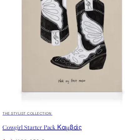
30%*
THE STYLIST COLLECTION
Cowgirl Starter Pack Καμβάς