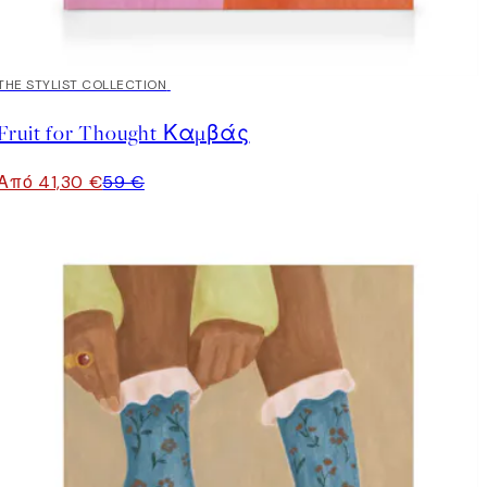
30%*
THE STYLIST COLLECTION
Fruit for Thought Καμβάς
Από 41,30 €
59 €