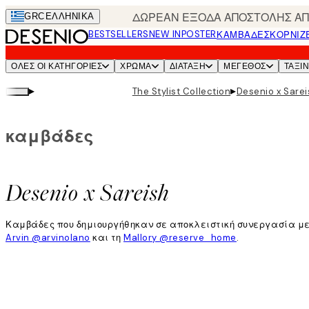
Skip
ΔΩΡΕΑΝ ΕΞΟΔΑ ΑΠΟΣΤΟΛΗΣ ΑΠΟ
GRC
ΕΛΛΗΝΙΚΆ
to
BESTSELLERS
NEW IN
POSTER
ΚΑΜΒΆΔΕΣ
ΚΟΡΝΊΖ
main
content.
ΌΛΕΣ ΟΙ ΚΑΤΗΓΟΡΊΕΣ
ΧΡΩΜΑ
ΔΙΑΤΑΞΗ
ΜΕΓΕΘΟΣ
ΤΑΞΙ
▸
▸
The Stylist Collection
Desenio x Sarei
καμβάδες
Desenio x Sareish
Καμβάδες που δημιουργήθηκαν σε αποκλειστική συνεργασία με τη
Arvin @arvinolano
και τη
Mallory @reserve_home
.
Διαβάστε περισσότερα