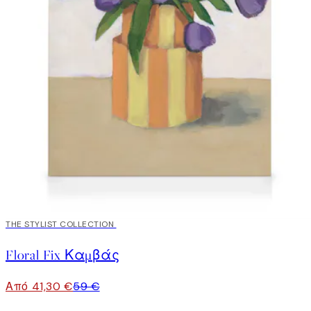
30%*
THE STYLIST COLLECTION
Floral Fix Καμβάς
Από 41,30 €
59 €