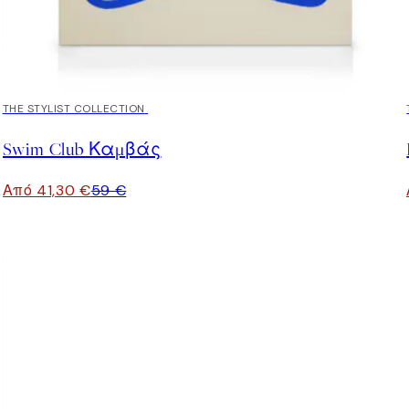
30%*
THE STYLIST COLLECTION
Swim Club Καμβάς
Από 41,30 €
59 €