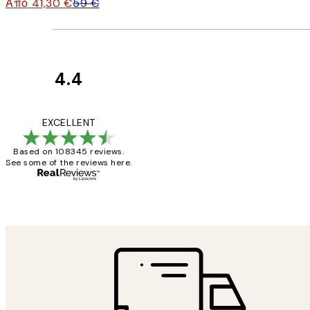
Από 41,30 €
59 €
4.4
Κριτικές
Πελατών
The quality of the 
EXCELLENT
Based on 108345 reviews.
See some of the reviews here.
1 Απρ
ΠΑΝΑΓΙΩΤΗΣ Κ