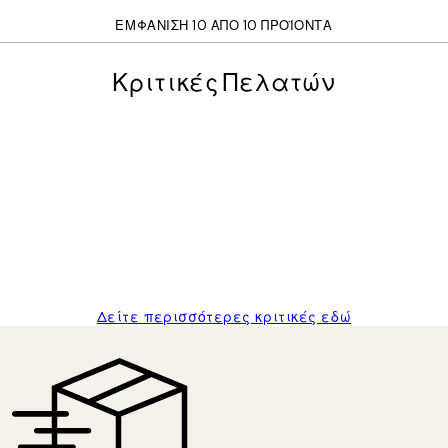
ΕΜΦΆΝΙΣΗ 10 ΑΠΌ 10 ΠΡΟΪΌΝΤΑ
Κριτικές Πελατών
posters was excellent and the package was delivered on time.
Δείτε περισσότερες κριτικές εδώ