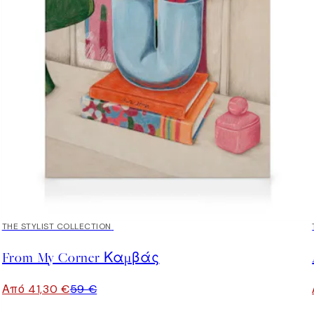
30%*
THE STYLIST COLLECTION
From My Corner Καμβάς
Από 41,30 €
59 €