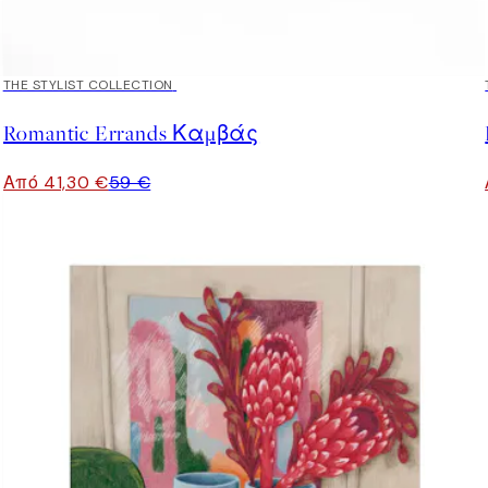
30%*
THE STYLIST COLLECTION
Romantic Errands Καμβάς
Από 41,30 €
59 €