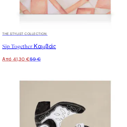
30%*
THE STYLIST COLLECTION
Sip Together Καμβάς
Από 41,30 €
59 €