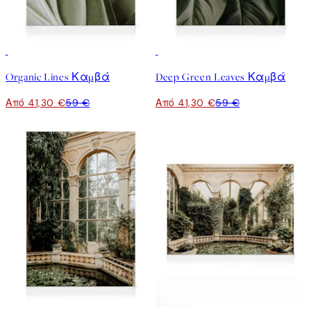
30%*
30%*
Organic Lines Καμβά
Deep Green Leaves Καμβά
Από 41,30 €
59 €
Από 41,30 €
59 €