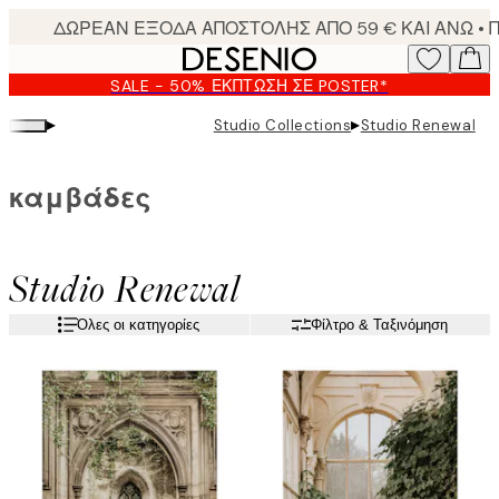
Skip
to
main
SALE - 50% ΈΚΠΤΩΣΗ ΣΕ POSTER*
content.
▸
▸
Studio Collections
Studio Renewal
καμβάδες
Studio Renewal
Όλες οι κατηγορίες
Φίλτρο & Ταξινόμηση