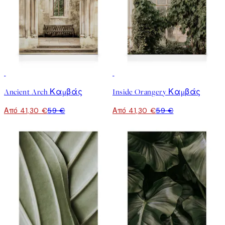
30%*
30%*
Ancient Arch Καμβάς
Inside Orangery Καμβάς
Από 41,30 €
59 €
Από 41,30 €
59 €