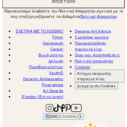
ΑΠΟΣΤΟΛΉ
Παρακαλούμε διαβάστε την Πολιτική Απορρήτου σχετικά με το
πώς επεξεργαζόμαστε τα δεδομένα
Πολιτική Απορρήτου
ΣΧΕΤΙΚΑ ΜΕ ΤΟ DESENIO
Desenio Art Advice
Τύπος
Customer service
Impressum
Παρακολούθηση
Career
παραγγελίας
Βιωσιμότητα
Όροι και προϋποθέσεις
Δήλωση
Πολιτική απορρήτου
Προσβασιμότητας
Cookies
YouthiD
Αίτημα ακύρωσης
Desenio Ambassador
παραγγελίας
Programme
Διαχείριση Cookies
Art Awards
Είσοδος (Επιχείρηση)
GRC
ΕΛΛΗΝΙΚΆ