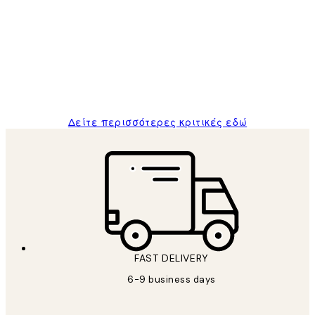
Πελατών
The quality of the posters was excellent
and the package was delivered on time.
1 Απρ
ΠΑΝΑΓΙΩΤΗΣ Κ
Δείτε περισσότερες κριτικές εδώ
FAST DELIVERY
6-9 business days