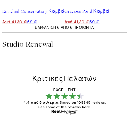
30%*
30%*
Enriched Conservatory Καμβά
Gracious Pond Καμβά
Από 41,30 €
59 €
Από 41,30 €
59 €
ΕΜΦΆΝΙΣΗ 6 ΑΠΌ 6 ΠΡΟΪΌΝΤΑ
Studio Renewal
Κριτικές Πελατών
EXCELLENT
4.4 από 5 αστέρια
Based on 108345 reviews.
See some of the reviews here.
Επαληθευμένος αγοραστής
Κριτικές