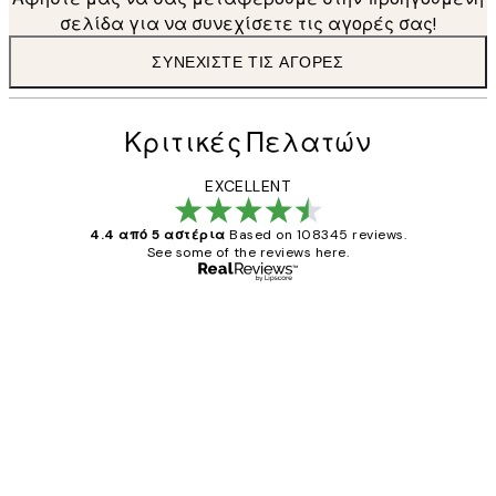
σελίδα για να συνεχίσετε τις αγορές σας!
ΣΥΝΕΧΊΣΤΕ ΤΙΣ ΑΓΟΡΈΣ
Κριτικές Πελατών
EXCELLENT
4.4 από 5 αστέρια
Based on 108345 reviews.
See some of the reviews here.
Επαληθευμένος αγοραστής
Κριτικές
Πελατών
The quality of the posters was excellent
and the package was delivered on time.
1 Απρ
ΠΑΝΑΓΙΩΤΗΣ Κ