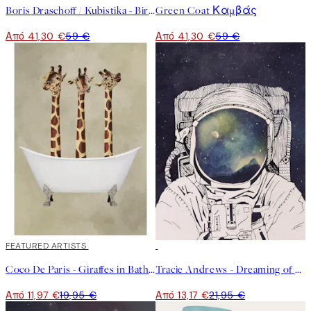
Boris Draschoff / Kubistika - Birds Fly Away Καμβάς
Green Coat Καμβάς
Από 41,30 €
59 €
Από 41,30 €
59 €
40%*
FEATURED ARTISTS
40%*
Coco De Paris - Giraffes in Bathtub Poster
Tracie Andrews - Dreaming of Space Poster
Από 11,97 €
19,95 €
Από 13,17 €
21,95 €