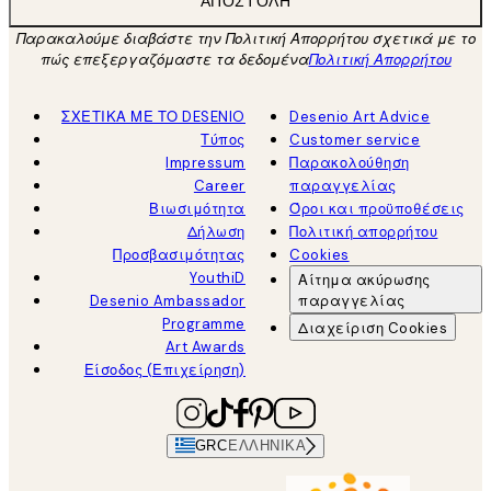
ΑΠΟΣΤΟΛΉ
Παρακαλούμε διαβάστε την Πολιτική Απορρήτου σχετικά με το
πώς επεξεργαζόμαστε τα δεδομένα
Πολιτική Απορρήτου
ΣΧΕΤΙΚΑ ΜΕ ΤΟ DESENIO
Desenio Art Advice
Τύπος
Customer service
Impressum
Παρακολούθηση
Career
παραγγελίας
Βιωσιμότητα
Όροι και προϋποθέσεις
Δήλωση
Πολιτική απορρήτου
Προσβασιμότητας
Cookies
YouthiD
Αίτημα ακύρωσης
Desenio Ambassador
παραγγελίας
Programme
Διαχείριση Cookies
Art Awards
Είσοδος (Επιχείρηση)
GRC
ΕΛΛΗΝΙΚΆ