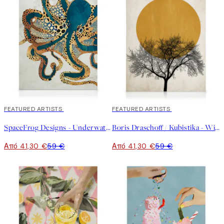
30%*
FEATURED ARTISTS
30%*
FEATURED ARTISTS
SpaceFrog Designs - Underwater Dream Καμβάς
Boris Draschoff / Kubistika - Winter Morning Καμβάς
Από 41,30 €
59 €
Από 41,30 €
59 €