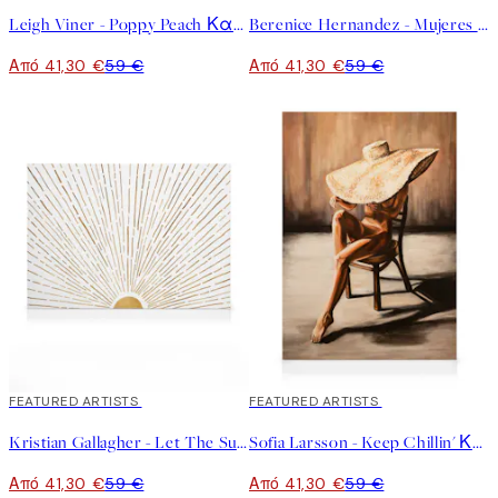
Leigh Viner - Poppy Peach Καμβάς
Berenice Hernandez - Mujeres Montana Καμβάς
Από 41,30 €
59 €
Από 41,30 €
59 €
30%*
FEATURED ARTISTS
30%*
FEATURED ARTISTS
Kristian Gallagher - Let The Sunshine in Καμβάς
Sofia Larsson - Keep Chillin' Καμβάς
Από 41,30 €
59 €
Από 41,30 €
59 €