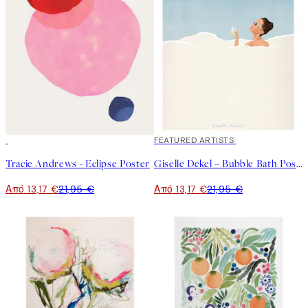
40%*
40%*
FEATURED ARTISTS
Tracie Andrews - Eclipse Poster
Giselle Dekel – Bubble Bath Poster
Από 13,17 €
21,95 €
Από 13,17 €
21,95 €