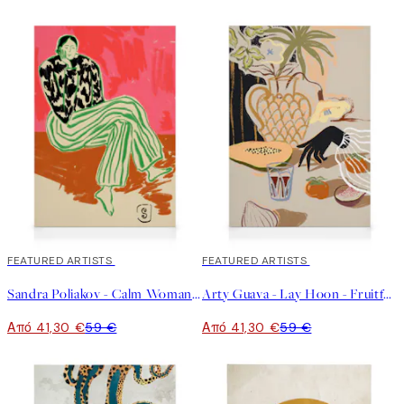
30%*
FEATURED ARTISTS
30%*
FEATURED ARTISTS
Sandra Poliakov - Calm Woman Portrait Καμβάς
Arty Guava - Lay Hoon - Fruitful Spread Καμβάς
Από 41,30 €
59 €
Από 41,30 €
59 €