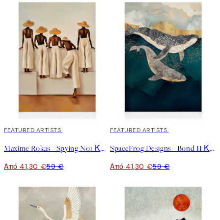
30%*
FEATURED ARTISTS
30%*
FEATURED ARTISTS
Maxime Rokus - Spying No1 Καμβάς
SpaceFrog Designs - Bond II Καμβάς
Από 41,30 €
59 €
Από 41,30 €
59 €