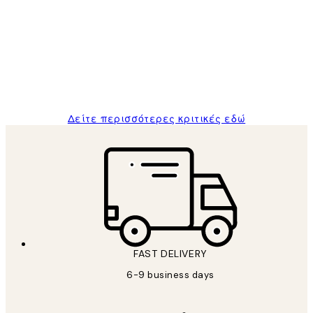
Πελατών
The quality of the posters was excellent
and the package was delivered on time.
1 Απρ
ΠΑΝΑΓΙΩΤΗΣ Κ
Δείτε περισσότερες κριτικές εδώ
FAST DELIVERY
6-9 business days