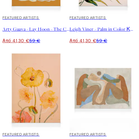
30%*
FEATURED ARTISTS
30%*
FEATURED ARTISTS
Arty Guava - Lay Hoon - The Chrysanthemum Καμβάς
Leigh Viner - Palm in Color Καμβάς
Από 41,30 €
59 €
Από 41,30 €
59 €
30%*
FEATURED ARTISTS
30%*
FEATURED ARTISTS