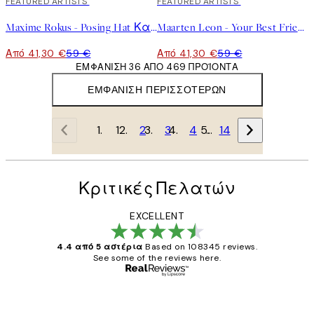
30%*
FEATURED ARTISTS
30%*
FEATURED ARTISTS
Maxime Rokus - Posing Hat Καμβάς
Maarten Leon - Your Best Friends Forget You Get Old Καμβάς
Από 41,30 €
59 €
Από 41,30 €
59 €
ΕΜΦΆΝΙΣΗ 36 ΑΠΌ 469 ΠΡΟΪΌΝΤΑ
ΕΜΦΆΝΙΣΗ ΠΕΡΙΣΣΌΤΕΡΩΝ
1
2
3
4
…
14
Κριτικές Πελατών
EXCELLENT
4.4 από 5 αστέρια
Based on 108345 reviews.
See some of the reviews here.
Επαληθευμένος αγοραστής
Κριτικές