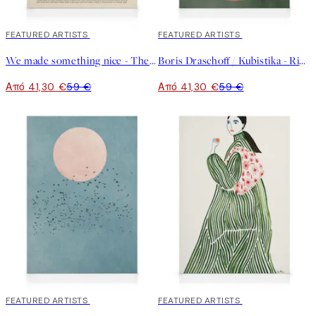
30%*
FEATURED ARTISTS
30%*
FEATURED ARTISTS
We made something nice - The Ramen Καμβά
Boris Draschoff / Kubistika - Rising Καμβάς
Από 41,30 €
59 €
Από 41,30 €
59 €
30%*
FEATURED ARTISTS
30%*
FEATURED ARTISTS