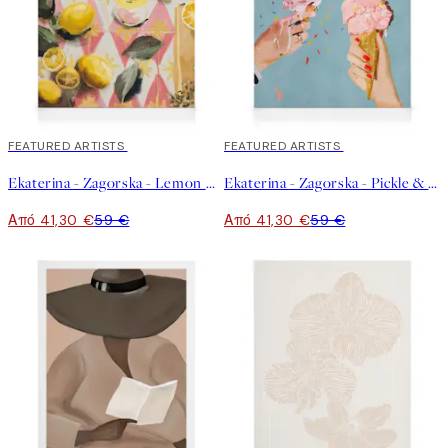
30%*
FEATURED ARTISTS
30%*
FEATURED ARTISTS
Ekaterina - Zagorska - Lemon Cocktail Καμβάς
Ekaterina - Zagorska - Pickle & Chili Ice Cream Καμβάς
Από 41,30 €
59 €
Από 41,30 €
59 €