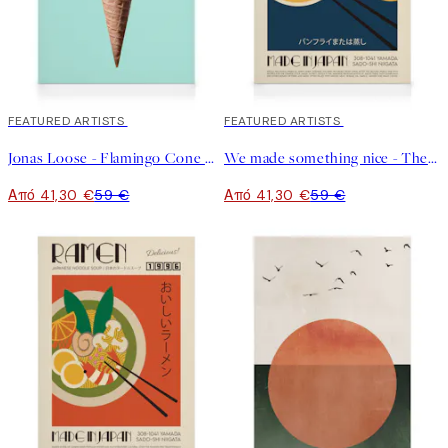
30%*
FEATURED ARTISTS
30%*
FEATURED ARTISTS
Jonas Loose - Flamingo Cone Καμβάς
We made something nice - The Gyoza Καμβά
Από 41,30 €
59 €
Από 41,30 €
59 €