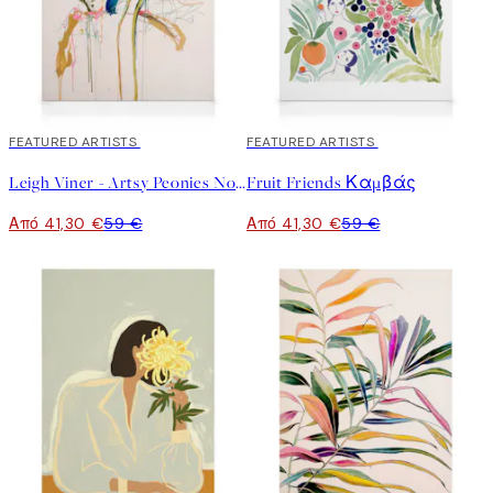
30%*
FEATURED ARTISTS
30%*
FEATURED ARTISTS
Leigh Viner - Artsy Peonies No1 Καμβάς
Fruit Friends Καμβάς
Από 41,30 €
59 €
Από 41,30 €
59 €