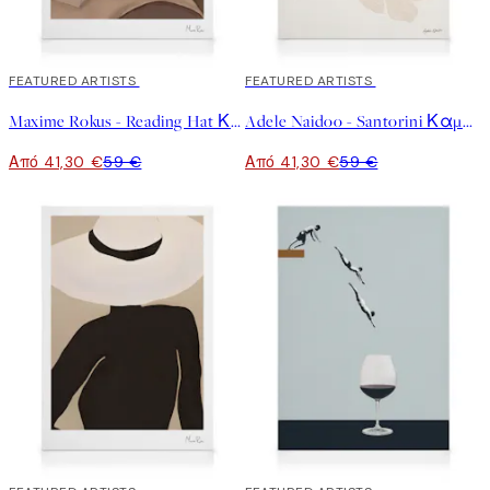
30%*
FEATURED ARTISTS
30%*
FEATURED ARTISTS
Maxime Rokus - Reading Hat Καμβάς
Adele Naidoo - Santorini Καμβάς
Από 41,30 €
59 €
Από 41,30 €
59 €