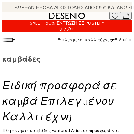
Skip
to
main
SALE - 50% ΈΚΠΤΩΣΗ ΣΕ POSTER*
content.
0 s
0 λ.
Ισχύει
μέχρι:
▸
▸
Επιλεγμένοι καλλιτέχνες
Ειδική π
2026-
08-
09
καμβάδες
Ειδική προσφορά σε
καμβά Επιλεγμένου
Καλλιτέχνη
Εξερευνήστε καμβάδες Featured Artist σε προσφορά και