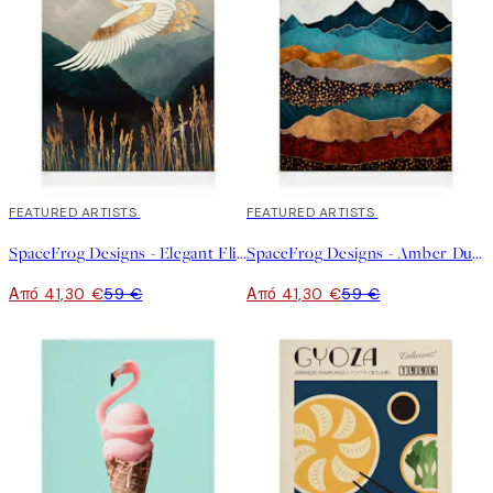
30%*
FEATURED ARTISTS
30%*
FEATURED ARTISTS
SpaceFrog Designs - Elegant Flight Καμβάς
SpaceFrog Designs - Amber Dusk Καμβάς
Από 41,30 €
59 €
Από 41,30 €
59 €