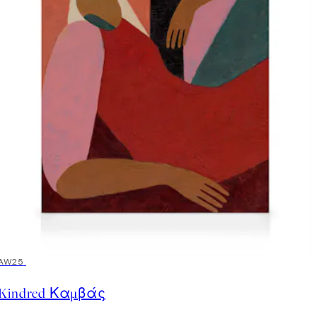
30%*
AW25
Kindred Καμβάς