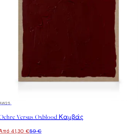
30%*
AW25
Ochre Versus Oxblood Καμβάς
Από 41,30 €
59 €