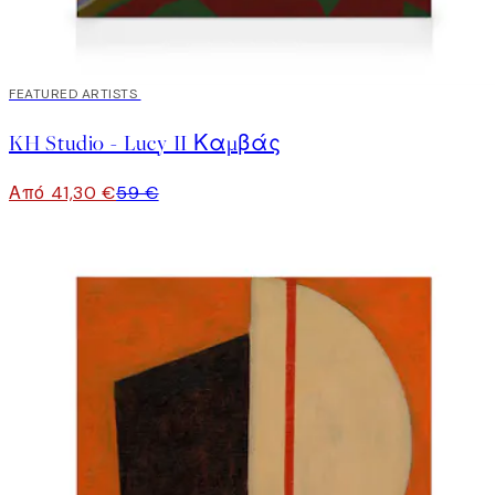
30%*
FEATURED ARTISTS
KH Studio - Lucy II Καμβάς
Από 41,30 €
59 €