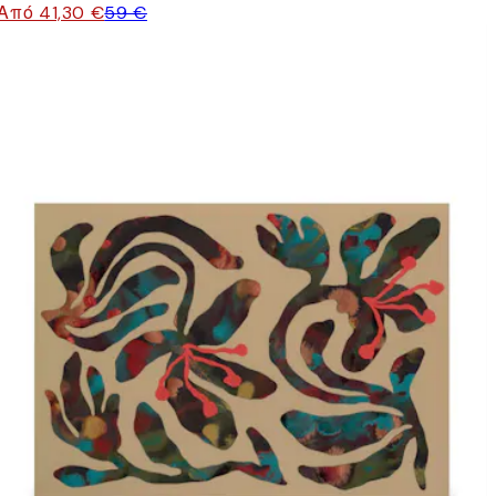
Από 41,30 €
59 €