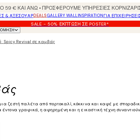
 59 € ΚΑΙ ΑΝΩ • ΠΡΟΣΦΕΡΟΥΜΕ ΥΠΗΡΕΣΙΕΣ ΚΟΡΝΙΖΑΡΙ
DEALS
GALLERY WALL
INSPIRATION
ΕΣ & ΑΞΕΣΟΥΆΡ
ΓΙΑ ΕΠΙΧΕΙΡΗΣΕΙ
SALE - 50% ΈΚΠΤΩΣΗ ΣΕ POSTER*
ΝΌΜΗΣΗ
: Spicy Revival σε καμβάς
μβάς
τά μια ζεστή παλέτα από πορτοκαλί, κόκκινα και καφέ με σποραδι
α έντονα γραφικά, η αφηρημένη και η εικαστική τέχνη συναντιού