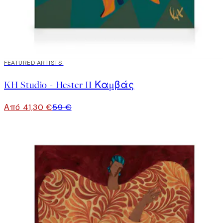
30%*
FEATURED ARTISTS
KH Studio - Hester II Καμβάς
Από 41,30 €
59 €