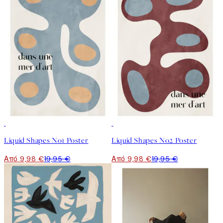
50%*
50%*
Liquid Shapes No1 Poster
Liquid Shapes No2 Poster
Από 9,98 €
19,95 €
Από 9,98 €
19,95 €