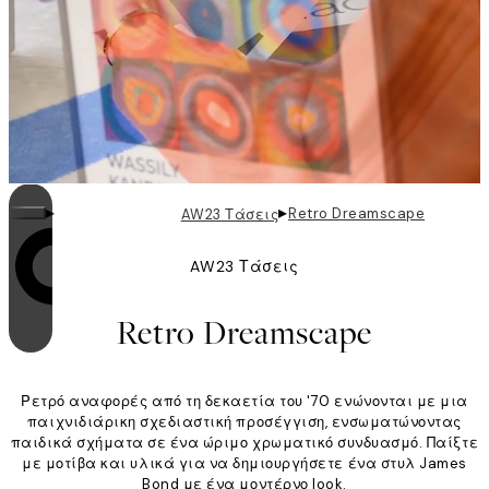
▸
▸
Retro Dreamscape
AW23 Τάσεις
AW23 Τάσεις
Η επανάληψη είναι ενεργοποιημένη
Retro Dreamscape
Ρετρό αναφορές από τη δεκαετία του '70 ενώνονται με μια
παιχνιδιάρικη σχεδιαστική προσέγγιση, ενσωματώνοντας
παιδικά σχήματα σε ένα ώριμο χρωματικό συνδυασμό. Παίξτε
με μοτίβα και υλικά για να δημιουργήσετε ένα στυλ James
Bond με ένα μοντέρνο look.