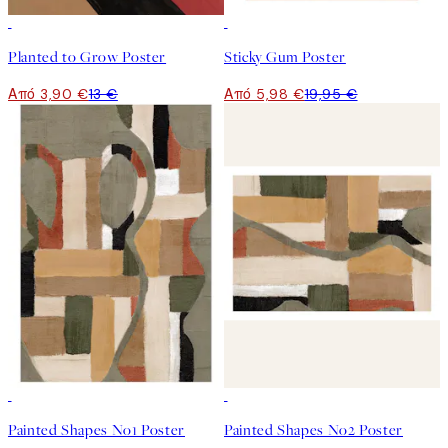
-70%
Outlet
-70%
Outlet
Planted to Grow Poster
Sticky Gum Poster
Από 3,90 €
13 €
Από 5,98 €
19,95 €
50%*
50%*
Painted Shapes No1 Poster
Painted Shapes No2 Poster