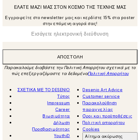
ΕΛΑΤΕ ΜΑΖΙ ΜΑΣ ΣΤΟΝ ΚΟΣΜΟ ΤΗΣ ΤΕΧΝΗΣ ΜΑΣ
Εγγραφείτε στο newsletter μας και κερδίστε 15% στα poster
στην επόμενη αγορά σας!
*
Ηλεκτρονική Διεύθυνση
ΑΠΟΣΤΟΛΉ
Παρακαλούμε διαβάστε την Πολιτική Απορρήτου σχετικά με το
πώς επεξεργαζόμαστε τα δεδομένα
Πολιτική Απορρήτου
ΣΧΕΤΙΚΑ ΜΕ ΤΟ DESENIO
Desenio Art Advice
Τύπος
Customer service
Impressum
Παρακολούθηση
Career
παραγγελίας
Βιωσιμότητα
Όροι και προϋποθέσεις
Δήλωση
Πολιτική απορρήτου
Προσβασιμότητας
Cookies
YouthiD
Αίτημα ακύρωσης