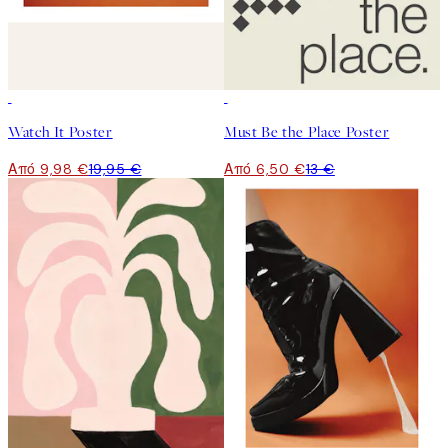
50%*
50%*
Watch It Poster
Must Be the Place Poster
Από 9,98 €
19,95 €
Από 6,50 €
13 €