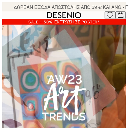
Skip
to
main
SALE - 50% ΈΚΠΤΩΣΗ ΣΕ POSTER*
content.