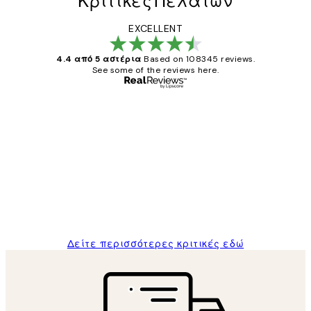
Κριτικές Πελατών
EXCELLENT
4.4 από 5 αστέρια
Based on 108345 reviews.
See some of the reviews here.
Επαληθευμένος αγοραστής
Κριτικές
Πελατών
The quality of the posters was excellent
and the package was delivered on time.
1 Απρ
ΠΑΝΑΓΙΩΤΗΣ Κ
Δείτε περισσότερες κριτικές εδώ