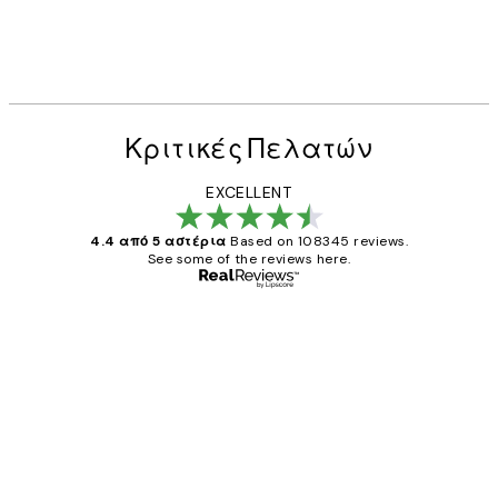
Κριτικές Πελατών
EXCELLENT
4.4 από 5 αστέρια
Based on 108345 reviews.
See some of the reviews here.
Επαληθευμένος αγοραστής
Κριτικές
Πελατών
The quality of the posters was excellent
and the package was delivered on time.
1 Απρ
ΠΑΝΑΓΙΩΤΗΣ Κ