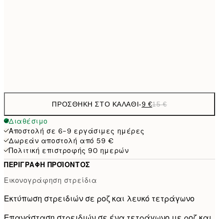
13,1
30x40 cm
21,
22,8
50x70 cm
Frame
options
ΠΡΟΣΘΉΚΗ ΣΤΟ ΚΑΛΆΘΙ
-
9 €
15 €
Διαθέσιμο
Αποστολή σε 6-9 εργάσιμες ημέρες
Δωρεάν αποστολή από 59 €
Πολιτική επιστροφής 90 ημερών
ΠΕΡΙΓΡΑΦΉ ΠΡΟΪΌΝΤΟΣ
Εικονογράφηση στρείδια
Εκτύπωση στρειδιών σε ροζ και λευκό τετράγωνο
Επανάσταση στρειδιών σε ένα τετράγωνο με ροζ και