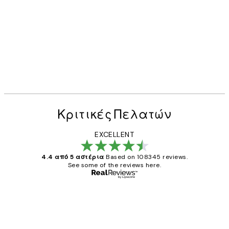
Κριτικές Πελατών
EXCELLENT
4.4 από 5 αστέρια
Based on 108345 reviews.
See some of the reviews here.
Επαληθευμένος αγοραστής
Κριτικές
Πελατών
The quality of the posters was excellent
and the package was delivered on time.