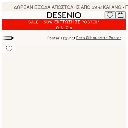
Skip
to
main
SALE - 50% ΈΚΠΤΩΣΗ ΣΕ POSTER*
content.
0 λ.
0 s
Ισχύει
μέχρι:
▸
▸
Fern Silhousette Poster
Poster τέχνης
2026-
08-
09
Product