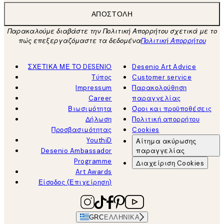
ΑΠΟΣΤΟΛΉ
Παρακαλούμε διαβάστε την Πολιτική Απορρήτου σχετικά με το
πώς επεξεργαζόμαστε τα δεδομένα
Πολιτική Απορρήτου
ΣΧΕΤΙΚΑ ΜΕ ΤΟ DESENIO
Desenio Art Advice
Τύπος
Customer service
Impressum
Παρακολούθηση
Career
παραγγελίας
Βιωσιμότητα
Όροι και προϋποθέσεις
Δήλωση
Πολιτική απορρήτου
Προσβασιμότητας
Cookies
YouthiD
Αίτημα ακύρωσης
Desenio Ambassador
παραγγελίας
Programme
Διαχείριση Cookies
Art Awards
Είσοδος (Επιχείρηση)
GRC
ΕΛΛΗΝΙΚΆ