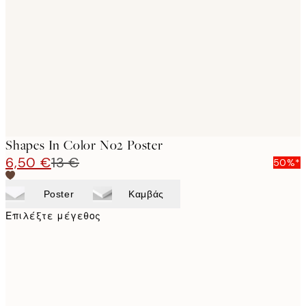
images
Shapes In Color No2 Poster
6,50 €
13 €
50%*
Poster
Καμβάς
Επιλέξτε μέγεθος