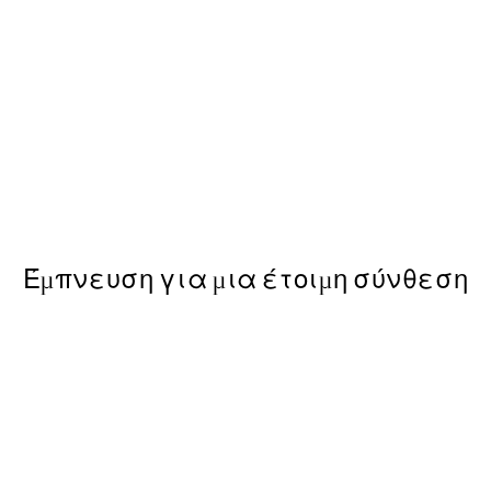
50%*
e to Peace Poster
That Bitch Poster
Από 3,98 €
7,95 €
Έμπνευση για μια έτοιμη σύνθεση