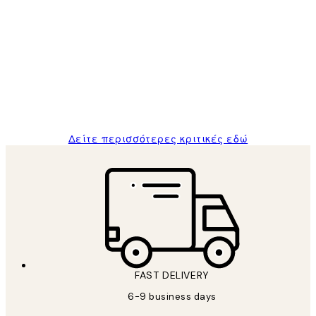
Επαληθευμένος αγοραστής
Κριτικές
Πελατών
The quality of the posters was excellent
and the package was delivered on time.
1 Απρ
ΠΑΝΑΓΙΩΤΗΣ Κ
Δείτε περισσότερες κριτικές εδώ
FAST DELIVERY
6-9 business days