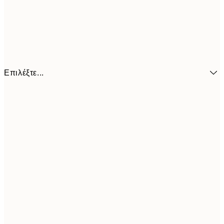
Επιλέξτε...
6,