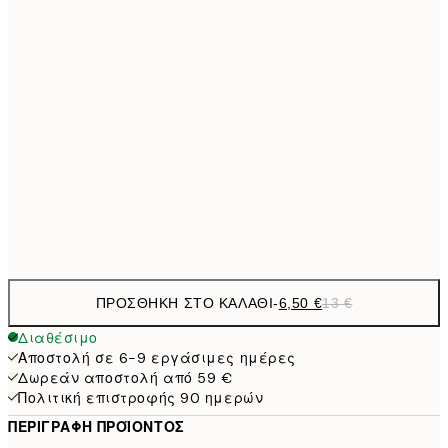
21x30 cm
9,
30x40 cm
19,
16,2
50x70 cm
32,
24,5
70x100 cm
Frame
options
ΠΡΟΣΘΉΚΗ ΣΤΟ ΚΑΛΆΘΙ
-
6,50 €
13 €
Διαθέσιμο
Αποστολή σε 6-9 εργάσιμες ημέρες
Δωρεάν αποστολή από 59 €
Πολιτική επιστροφής 90 ημερών
ΠΕΡΙΓΡΑΦΉ ΠΡΟΪΌΝΤΟΣ