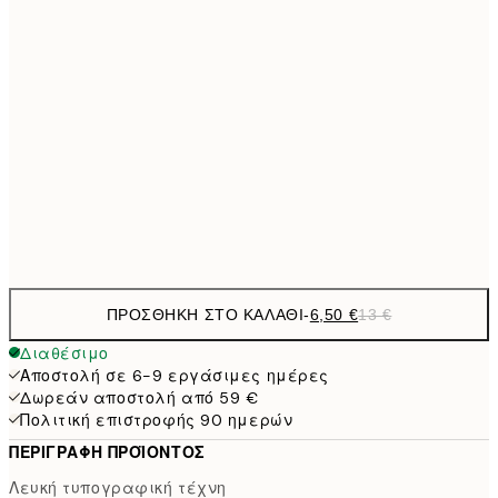
9,
30x40 cm
19,
16,2
50x70 cm
32,
59,5
100x150 cm
1
Frame
options
ΠΡΟΣΘΉΚΗ ΣΤΟ ΚΑΛΆΘΙ
-
6,50 €
13 €
Διαθέσιμο
Αποστολή σε 6-9 εργάσιμες ημέρες
Δωρεάν αποστολή από 59 €
Πολιτική επιστροφής 90 ημερών
ΠΕΡΙΓΡΑΦΉ ΠΡΟΪΌΝΤΟΣ
Λευκή τυπογραφική τέχνη