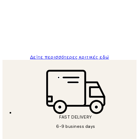
Κριτικές
Πελατών
The quality of the posters was excellent
and the package was delivered on time.
1 Απρ
ΠΑΝΑΓΙΩΤΗΣ Κ
Δείτε περισσότερες κριτικές εδώ
FAST DELIVERY
6-9 business days