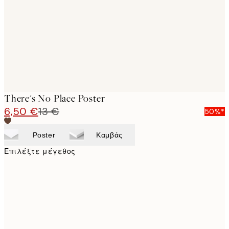
images
There's No Place Poster
6,50 €
13 €
50%*
Poster
Καμβάς
Επιλέξτε μέγεθος