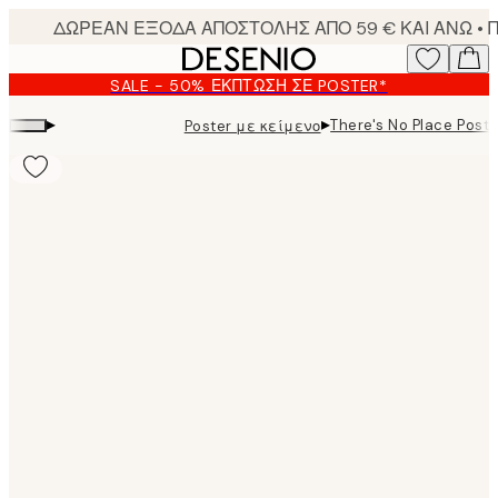
Skip
to
main
SALE - 50% ΈΚΠΤΩΣΗ ΣΕ POSTER*
content.
▸
▸
There's No Place Poste
Poster με κείμενο
Product