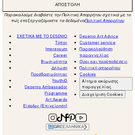
ΑΠΟΣΤΟΛΉ
Παρακαλούμε διαβάστε την Πολιτική Απορρήτου σχετικά με το
πώς επεξεργαζόμαστε τα δεδομένα
Πολιτική Απορρήτου
ΣΧΕΤΙΚΑ ΜΕ ΤΟ DESENIO
Desenio Art Advice
Τύπος
Customer service
Impressum
Παρακολούθηση
Career
παραγγελίας
Βιωσιμότητα
Όροι και προϋποθέσεις
Δήλωση
Πολιτική απορρήτου
Προσβασιμότητας
Cookies
YouthiD
Αίτημα ακύρωσης
Desenio Ambassador
παραγγελίας
Programme
Διαχείριση Cookies
Art Awards
Είσοδος (Επιχείρηση)
GRC
ΕΛΛΗΝΙΚΆ