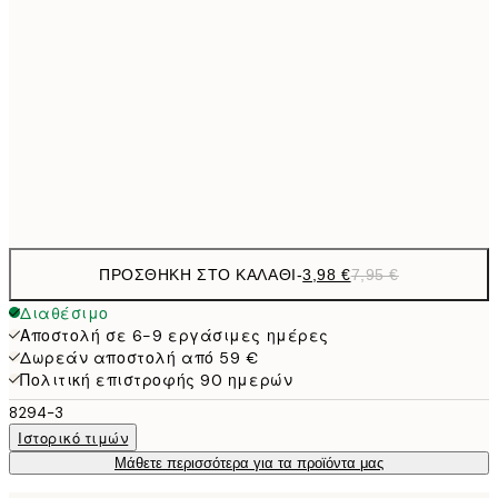
9,
30x40 cm
19,
16,2
50x70 cm
32,
Frame
options
ΠΡΟΣΘΉΚΗ ΣΤΟ ΚΑΛΆΘΙ
-
3,98 €
7,95 €
Διαθέσιμο
Αποστολή σε 6-9 εργάσιμες ημέρες
Δωρεάν αποστολή από 59 €
Πολιτική επιστροφής 90 ημερών
8294-3
Ιστορικό τιμών
Μάθετε περισσότερα για τα προϊόντα μας