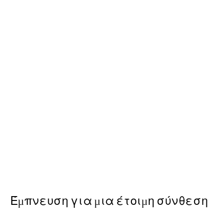
50%*
Cheeky Sloth Poster
Από 6,50 €
13 €
Έμπνευση για μια έτοιμη σύνθεση