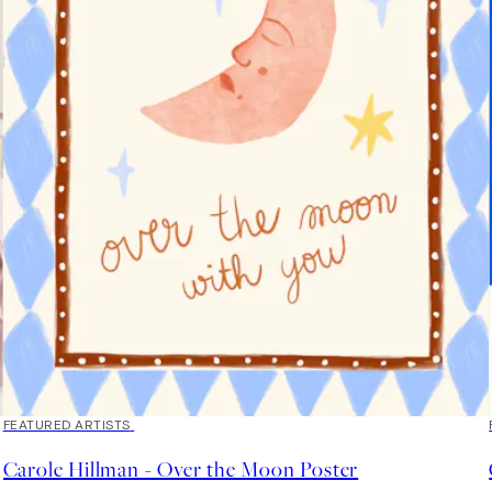
40%*
FEATURED ARTISTS
Carole Hillman - Over the Moon Poster