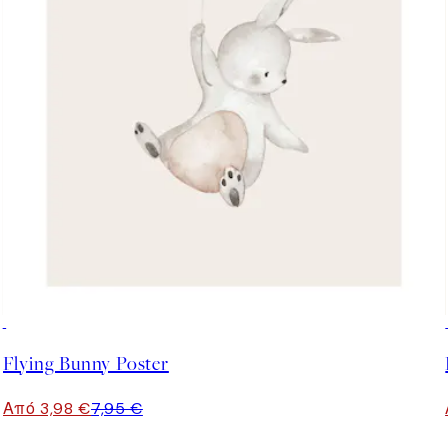
50%*
Flying Bunny Poster
Από 3,98 €
7,95 €