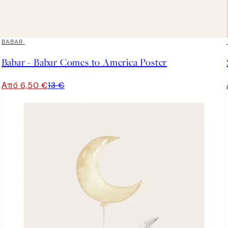
50%*
BABAR
Babar - Babar Comes to America Poster
Από 6,50 €
13 €