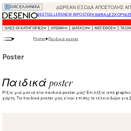
Skip
ΔΩΡΕΑΝ ΕΞΟΔΑ ΑΠΟΣΤΟΛΗΣ ΑΠΟ
GRC
ΕΛΛΗΝΙΚΆ
to
BESTSELLERS
NEW IN
POSTER
ΚΑΜΒΆΔΕΣ
ΚΟΡΝΊΖ
main
content.
ΌΛΕΣ ΟΙ ΚΑΤΗΓΟΡΊΕΣ
ΧΡΩΜΑ
ΔΙΑΤΑΞΗ
ΜΕΓΕΘΟΣ
ΤΑΞΙ
▸
▸
Poster
Παιδικά poster
Poster
Παιδικά poster
Ρίξτε μια ματιά στα παιδικά poster μας! Επιλέξτε από graphic
χάρτη; Τα παιδικά poster μας είναι επίσης το τέλειο δώρο για 
Διαβάστε περισσότερα