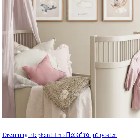
-40%
Dreaming Elephant Trio Πακέτο με poster