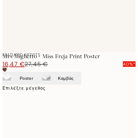
images
FEATURED ARTISTS
Mrs Mighetto - Miss Freja Print Poster
16,47 €
27,45 €
40%*
Poster
Καμβάς
Επιλέξτε μέγεθος