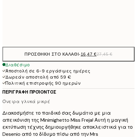
26,0
50x70 cm
43,
Frame
options
ΠΡΟΣΘΉΚΗ ΣΤΟ ΚΑΛΆΘΙ
-
16,47 €
27,45 €
Διαθέσιμο
Αποστολή σε 6-9 εργάσιμες ημέρες
Δωρεάν αποστολή από 59 €
Πολιτική επιστροφής 90 ημερών
ΠΕΡΙΓΡΑΦΉ ΠΡΟΪΌΝΤΟΣ
Όνειρα γλυκά μικρέ
Διακοσμήστε το παιδικό σας δωμάτιο με μια
απεικόνιση της Minimighetto Miss Freja! Αυτή η μαγική
εκτύπωση τέχνης δημιουργήθηκε αποκλειστικά για το
Desenio από το δίδυμο πίσω από την Mrs