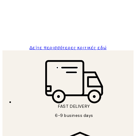
Πελατών
The quality of the posters was excellent
and the package was delivered on time.
1 Απρ
ΠΑΝΑΓΙΩΤΗΣ Κ
Δείτε περισσότερες κριτικές εδώ
FAST DELIVERY
6-9 business days