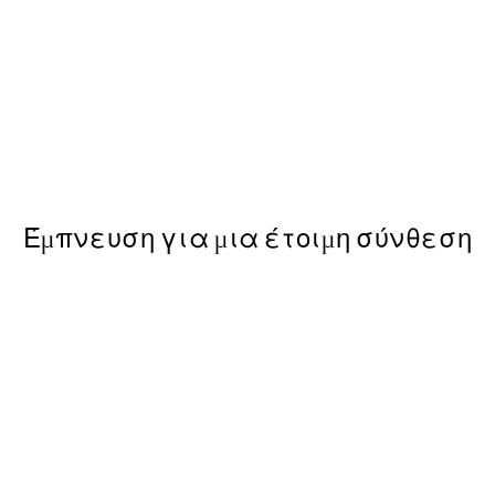
50%*
ll Morning Poster
Dreaming Bear Poster
Από 7,50 €
15 €
Έμπνευση για μια έτοιμη σύνθεση