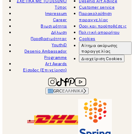
ΣΧΕΤΙΚΑ ΜΕ ΤΟ DESENIO
Desenio Art Advice
Τύπος
Customer service
Impressum
Παρακολούθηση
Career
παραγγελίας
Βιωσιμότητα
Όροι και προϋποθέσεις
Δήλωση
Πολιτική απορρήτου
Προσβασιμότητας
Cookies
YouthiD
Αίτημα ακύρωσης
Desenio Ambassador
παραγγελίας
Programme
Διαχείριση Cookies
Art Awards
Είσοδος (Επιχείρηση)
GRC
ΕΛΛΗΝΙΚΆ