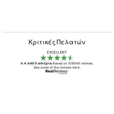
Κριτικές Πελατών
EXCELLENT
4.4 από 5 αστέρια
Based on 108345 reviews.
See some of the reviews here.
Επαληθευμένος αγοραστής
Κριτικές
Πελατών
The quality of the posters was excellent
and the package was delivered on time.
1 Απρ