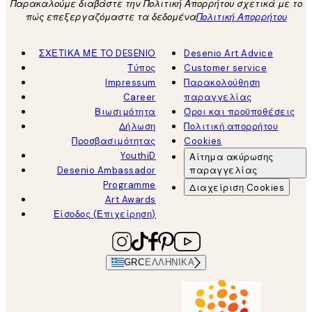
Παρακαλούμε διαβάστε την Πολιτική Απορρήτου σχετικά με το
πώς επεξεργαζόμαστε τα δεδομένα
Πολιτική Απορρήτου
ΣΧΕΤΙΚΑ ΜΕ ΤΟ DESENIO
Desenio Art Advice
Τύπος
Customer service
Impressum
Παρακολούθηση
Career
παραγγελίας
Βιωσιμότητα
Όροι και προϋποθέσεις
Δήλωση
Πολιτική απορρήτου
Προσβασιμότητας
Cookies
YouthiD
Αίτημα ακύρωσης
Desenio Ambassador
παραγγελίας
Programme
Διαχείριση Cookies
Art Awards
Είσοδος (Επιχείρηση)
GRC
ΕΛΛΗΝΙΚΆ