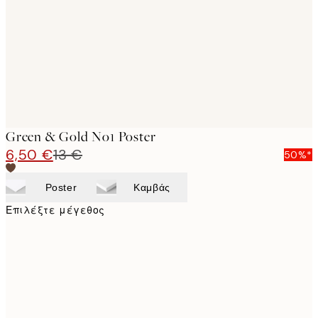
images
Green & Gold No1 Poster
6,50 €
13 €
50%*
Poster
Καμβάς
Επιλέξτε μέγεθος