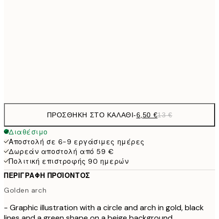
9,
30x40 cm
19,
16,2
50x70 cm
32,
Frame
options
ΠΡΟΣΘΉΚΗ ΣΤΟ ΚΑΛΆΘΙ
-
6,50 €
13 €
Διαθέσιμο
Αποστολή σε 6-9 εργάσιμες ημέρες
Δωρεάν αποστολή από 59 €
Πολιτική επιστροφής 90 ημερών
ΠΕΡΙΓΡΑΦΉ ΠΡΟΪΌΝΤΟΣ
Golden arch
- Graphic illustration with a circle and arch in gold, black
lines and a green shape on a beige background