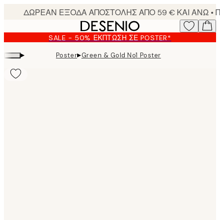
Skip
to
main
SALE - 50% ΈΚΠΤΩΣΗ ΣΕ POSTER*
content.
▸
▸
Poster
Green & Gold No1 Poster
Product