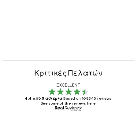
Κριτικές Πελατών
EXCELLENT
4.4 από 5 αστέρια
Based on 108345 reviews.
See some of the reviews here.
Επαληθευμένος αγοραστής
Κριτικές
Πελατών
The quality of the posters was excellent