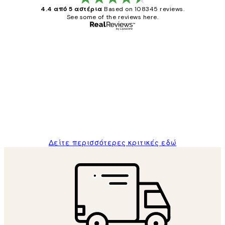
4.4 από 5 αστέρια
Based on 108345 reviews.
See some of the reviews here.
Επαληθευμένος αγοραστής
Κριτικές
Πελατών
The quality of the posters was excellent
and the package was delivered on time.
1 Απρ
ΠΑΝΑΓΙΩΤΗΣ Κ
Δείτε περισσότερες κριτικές εδώ