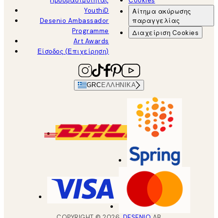
Προσβασιμότητας
Cookies
YouthiD
Αίτημα ακύρωσης
Desenio Ambassador
παραγγελίας
Programme
Διαχείριση Cookies
Art Awards
Είσοδος (Επιχείρηση)
GRC
ΕΛΛΗΝΙΚΆ
COPYRIGHT ©
2026
,
DESENIO
AB