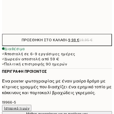
50x70 cm
32,
Frame
options
ΠΡΟΣΘΉΚΗ ΣΤΟ ΚΑΛΆΘΙ
-
9,98 €
19,95 €
Διαθέσιμο
Αποστολή σε 6-9 εργάσιμες ημέρες
Δωρεάν αποστολή από 59 €
Πολιτική επιστροφής 90 ημερών
ΠΕΡΙΓΡΑΦΉ ΠΡΟΪΌΝΤΟΣ
Ένα poster φωτογραφίας με έναν μαύρο δρόμο με
κίτρινες γραμμές που διασχίζει ένα ερημικό τοπίο με
κόκκινους και πορτοκαλί βραχώδεις γκρεμούς.
19966-5
Ιστορικό τιμών
Μάθετε περισσότερα για τα προϊόντα μας