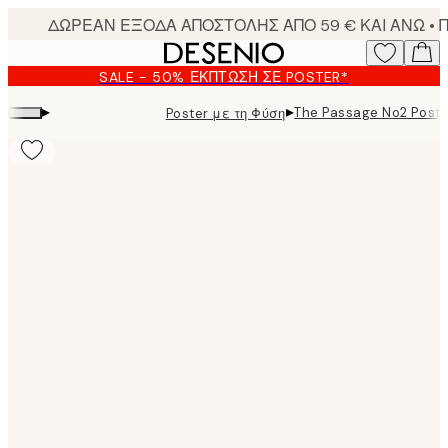
Skip
to
main
SALE - 50% ΈΚΠΤΩΣΗ ΣΕ POSTER*
content.
▸
▸
The Passage No2 Poste
Poster με τη Φύση
Product
images