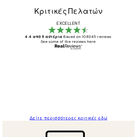
Κριτικές Πελατών
EXCELLENT
4.4 από 5 αστέρια
Based on 108345 reviews.
See some of the reviews here.
Επαληθευμένος αγοραστής
Κριτικές
Πελατών
The quality of the posters was excellent
and the package was delivered on time.
1 Απρ
ΠΑΝΑΓΙΩΤΗΣ Κ
Δείτε περισσότερες κριτικές εδώ