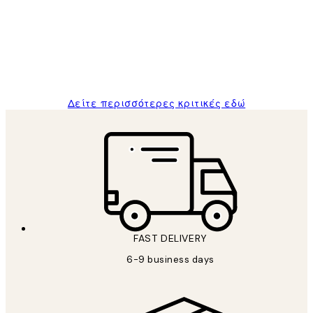
Πελατών
The quality of the posters was excellent
and the package was delivered on time.
1 Απρ
ΠΑΝΑΓΙΩΤΗΣ Κ
Δείτε περισσότερες κριτικές εδώ
FAST DELIVERY
6-9 business days