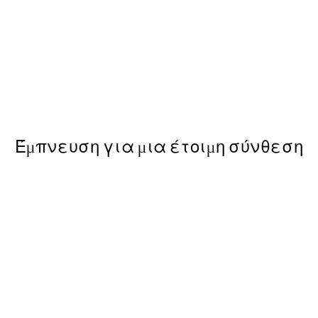
50%*
Misty Forest Poster
Από 9,98 €
19,95 €
Έμπνευση για μια έτοιμη σύνθεση