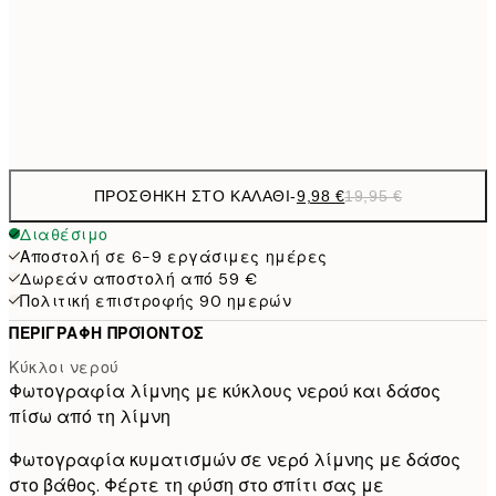
16,2
50x70 cm
32,
Frame
options
ΠΡΟΣΘΉΚΗ ΣΤΟ ΚΑΛΆΘΙ
-
9,98 €
19,95 €
Διαθέσιμο
Αποστολή σε 6-9 εργάσιμες ημέρες
Δωρεάν αποστολή από 59 €
Πολιτική επιστροφής 90 ημερών
ΠΕΡΙΓΡΑΦΉ ΠΡΟΪΌΝΤΟΣ
Κύκλοι νερού
Φωτογραφία λίμνης με κύκλους νερού και δάσος
πίσω από τη λίμνη
Φωτογραφία κυματισμών σε νερό λίμνης με δάσος
στο βάθος. Φέρτε τη φύση στο σπίτι σας με