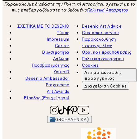
Παρακαλούμε διαβάστε την Πολιτική Απορρήτου σχετικά με το
πώς επεξεργαζόμαστε τα δεδομένα
Πολιτική Απορρήτου
ΣΧΕΤΙΚΑ ΜΕ ΤΟ DESENIO
Desenio Art Advice
Τύπος
Customer service
Impressum
Παρακολούθηση
Career
παραγγελίας
Βιωσιμότητα
Όροι και προϋποθέσεις
Δήλωση
Πολιτική απορρήτου
Προσβασιμότητας
Cookies
YouthiD
Αίτημα ακύρωσης
Desenio Ambassador
παραγγελίας
Programme
Διαχείριση Cookies
Art Awards
Είσοδος (Επιχείρηση)
GRC
ΕΛΛΗΝΙΚΆ