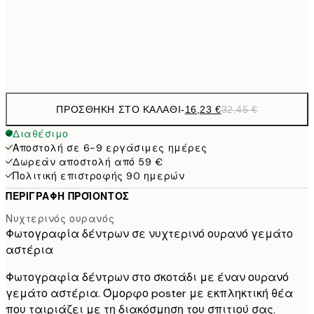
50x70 cm
32,
Frame
options
ΠΡΟΣΘΉΚΗ ΣΤΟ ΚΑΛΆΘΙ
-
16,23 €
32,45 €
Διαθέσιμο
Αποστολή σε 6-9 εργάσιμες ημέρες
Δωρεάν αποστολή από 59 €
Πολιτική επιστροφής 90 ημερών
ΠΕΡΙΓΡΑΦΉ ΠΡΟΪΌΝΤΟΣ
Νυχτερινός ουρανός
Φωτογραφία δέντρων σε νυχτερινό ουρανό γεμάτο
αστέρια
Φωτογραφία δέντρων στο σκοτάδι με έναν ουρανό
γεμάτο αστέρια. Όμορφο poster με εκπληκτική θέα
που ταιριάζει με τη διακόσμηση του σπιτιού σας.