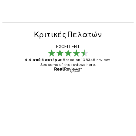
Κριτικές Πελατών
EXCELLENT
4.4 από 5 αστέρια
Based on 108345 reviews.
See some of the reviews here.
Επαληθευμένος αγοραστής
Κριτικές
Πελατών
The quality of the posters was excellent
and the package was delivered on time.
1 Απρ
ΠΑΝΑΓΙΩΤΗΣ Κ