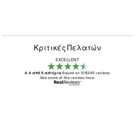
Κριτικές Πελατών
EXCELLENT
4.4 από 5 αστέρια
Based on 108345 reviews.
See some of the reviews here.
Επαληθευμένος αγοραστής
Κριτικές
Πελατών
The quality of the posters was excellent
and the package was delivered on time.
1 Απρ