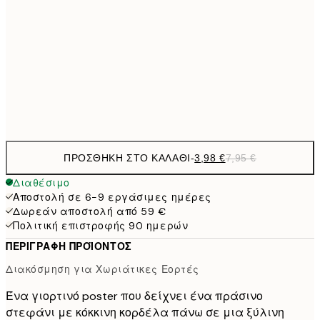
9,
30x40 cm
19,
16,2
50x70 cm
32,
Frame
options
ΠΡΟΣΘΉΚΗ ΣΤΟ ΚΑΛΆΘΙ
-
3,98 €
7,95 €
Διαθέσιμο
Αποστολή σε 6-9 εργάσιμες ημέρες
Δωρεάν αποστολή από 59 €
Πολιτική επιστροφής 90 ημερών
ΠΕΡΙΓΡΑΦΉ ΠΡΟΪΌΝΤΟΣ
Διακόσμηση για Χωριάτικες Εορτές
Ένα γιορτινό poster που δείχνει ένα πράσινο
στεφάνι με κόκκινη κορδέλα πάνω σε μια ξύλινη