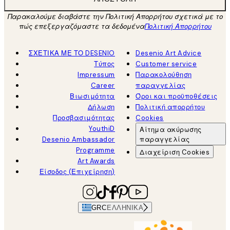
Παρακαλούμε διαβάστε την Πολιτική Απορρήτου σχετικά με το
πώς επεξεργαζόμαστε τα δεδομένα
Πολιτική Απορρήτου
ΣΧΕΤΙΚΑ ΜΕ ΤΟ DESENIO
Desenio Art Advice
Τύπος
Customer service
Impressum
Παρακολούθηση
Career
παραγγελίας
Βιωσιμότητα
Όροι και προϋποθέσεις
Δήλωση
Πολιτική απορρήτου
Προσβασιμότητας
Cookies
YouthiD
Αίτημα ακύρωσης
Desenio Ambassador
παραγγελίας
Programme
Διαχείριση Cookies
Art Awards
Είσοδος (Επιχείρηση)
GRC
ΕΛΛΗΝΙΚΆ