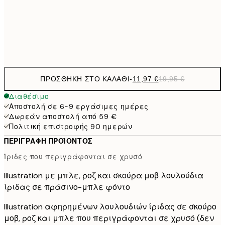
50x70 cm
32,
Frame
options
ΠΡΟΣΘΉΚΗ ΣΤΟ ΚΑΛΆΘΙ
-
11,97 €
19,95 €
Διαθέσιμο
Αποστολή σε 6-9 εργάσιμες ημέρες
Δωρεάν αποστολή από 59 €
Πολιτική επιστροφής 90 ημερών
ΠΕΡΙΓΡΑΦΉ ΠΡΟΪΌΝΤΟΣ
Ίριδες που περιγράφονται σε χρυσό
Illustration με μπλε, ροζ και σκούρα μοβ λουλούδια
ίριδας σε πράσινο-μπλε φόντο
Illustration αφηρημένων λουλουδιών ίριδας σε σκούρο
μοβ, ροζ και μπλε που περιγράφονται σε χρυσό (δεν