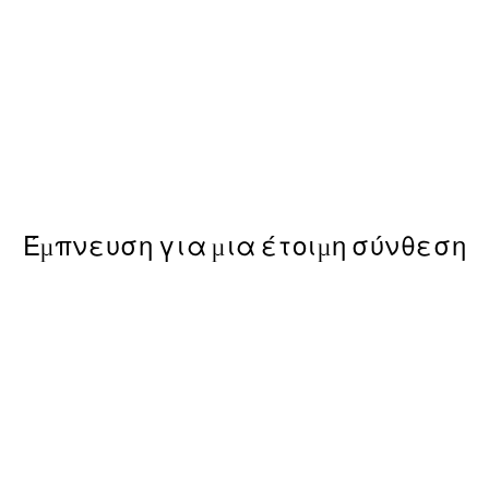
50%*
d Swallow Poster
On the Rocks Poster
Από 7,50 €
15 €
Έμπνευση για μια έτοιμη σύνθεση