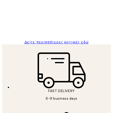
Πελατών
The quality of the posters was excellent
and the package was delivered on time.
1 Απρ
ΠΑΝΑΓΙΩΤΗΣ Κ
Δείτε περισσότερες κριτικές εδώ
FAST DELIVERY
6-9 business days