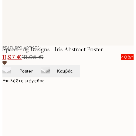
FEATURED ARTISTS
SpaceFrog Designs - Iris Abstract Poster
11,97 €
19,95 €
40%*
Poster
Καμβάς
Επιλέξτε μέγεθος